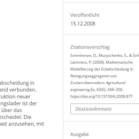
Veröffentlicht
15.12.2008
Zitationsvorschlag
Schmittman, O., Muzyschenko, S., & Sch
Lammers, P. (2008). Mathematische
Modellierung der Erdabscheidung in
Reinigungsaggregaten von
abscheidung in
Zuckerrübenrodern.
Agricultural
wand verbunden.
engineering.Eu
,
63
(6), 348–350.
ruktion neuer
https://doi.org/10.15150/lt.2008.877
ngslader ist der
Zitationsformate
e über das
scheidet. Die
hkeit anzusehen, mit
Ausgabe