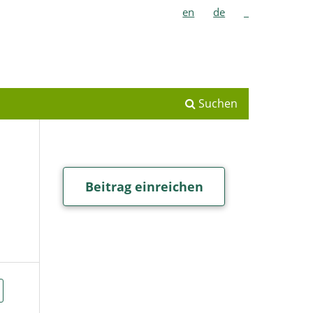
en
de
_
Suchen
Beitrag einreichen