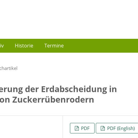
iv
Historie
Termine
chartikel
erung der Erdabscheidung in
von Zuckerrübenrodern
PDF
PDF (English)