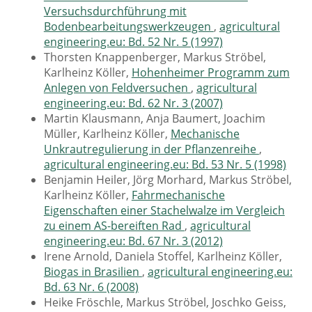
Versuchsdurchführung mit
Bodenbearbeitungswerkzeugen
,
agricultural
engineering.eu: Bd. 52 Nr. 5 (1997)
Thorsten Knappenberger, Markus Ströbel,
Karlheinz Köller,
Hohenheimer Programm zum
Anlegen von Feldversuchen
,
agricultural
engineering.eu: Bd. 62 Nr. 3 (2007)
Martin Klausmann, Anja Baumert, Joachim
Müller, Karlheinz Köller,
Mechanische
Unkrautregulierung in der Pflanzenreihe
,
agricultural engineering.eu: Bd. 53 Nr. 5 (1998)
Benjamin Heiler, Jörg Morhard, Markus Ströbel,
Karlheinz Köller,
Fahrmechanische
Eigenschaften einer Stachelwalze im Vergleich
zu einem AS-bereiften Rad
,
agricultural
engineering.eu: Bd. 67 Nr. 3 (2012)
Irene Arnold, Daniela Stoffel, Karlheinz Köller,
Biogas in Brasilien
,
agricultural engineering.eu:
Bd. 63 Nr. 6 (2008)
Heike Fröschle, Markus Ströbel, Joschko Geiss,