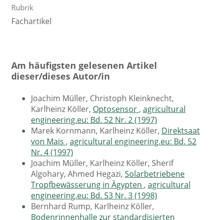
Rubrik
Fachartikel
Am häufigsten gelesenen Artikel
dieser/dieses Autor/in
Joachim Müller, Christoph Kleinknecht,
Karlheinz Köller,
Optosensor
,
agricultural
engineering.eu: Bd. 52 Nr. 2 (1997)
Marek Kornmann, Karlheinz Köller,
Direktsaat
von Mais
,
agricultural engineering.eu: Bd. 52
Nr. 4 (1997)
Joachim Müller, Karlheinz Köller, Sherif
Algohary, Ahmed Hegazi,
Solarbetriebene
Tropfbewässerung in Ägypten
,
agricultural
engineering.eu: Bd. 53 Nr. 3 (1998)
Bernhard Rump, Karlheinz Köller,
Bodenrinnenhalle zur standardisierten