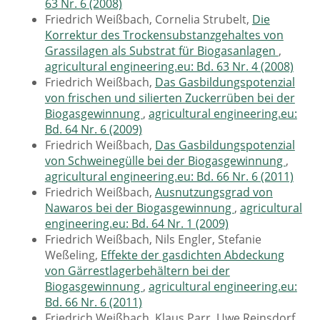
63 Nr. 6 (2008)
Friedrich Weißbach, Cornelia Strubelt,
Die
Korrektur des Trockensubstanzgehaltes von
Grassilagen als Substrat für Biogasanlagen
,
agricultural engineering.eu: Bd. 63 Nr. 4 (2008)
Friedrich Weißbach,
Das Gasbildungspotenzial
von frischen und silierten Zuckerrüben bei der
Biogasgewinnung
,
agricultural engineering.eu:
Bd. 64 Nr. 6 (2009)
Friedrich Weißbach,
Das Gasbildungspotenzial
von Schweinegülle bei der Biogasgewinnung
,
agricultural engineering.eu: Bd. 66 Nr. 6 (2011)
Friedrich Weißbach,
Ausnutzungsgrad von
Nawaros bei der Biogasgewinnung
,
agricultural
engineering.eu: Bd. 64 Nr. 1 (2009)
Friedrich Weißbach, Nils Engler, Stefanie
Weßeling,
Effekte der gasdichten Abdeckung
von Gärrestlagerbehältern bei der
Biogasgewinnung
,
agricultural engineering.eu:
Bd. 66 Nr. 6 (2011)
Friedrich Weißbach, Klaus Parr, Uwe Reinsdorf,