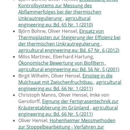
Kontrollsystems zur Messung des
Abflammerfolges bei der thermischen
Unkrautregulierung
,
agricultural
engineering.eu: Bd. 65 Nr. 1 (2010)
Björn Bohne, Oliver Hensel,
Einsatz von
Thermoplasten zur Steigerung der Effizienz bei
der thermischen Unkrautregulierung
,
agricultural engineering.eu: Bd. 67 Nr. 6 (2012)
Milos Martinec, Eberhard Hartung,
Ökonomische Bewertung von Biofiltern
,
agricultural engineering.eu: Bd. 56 Nr. 5 (2001)
Birgit Wilhelm, Oliver Hensel,
Einstieg in die
Mulchsaat mit Zwischenfruchtbau
,
agricultural
engineering.eu: Bd. 66 Nr. 1 (2011)
Christoph Manns, Oliver Hensel, Imke von
Gersdorff,
Eignung der Fertigrasentechnik zur
Kräuteretablierung im Grünland
,
agricultural
engineering.eu: Bd. 66 Nr. 5 (2011)
Oliver Hensel,
Hohenheimer Messmethoden
zur Stoppelbearbeitung - Verfahren zur