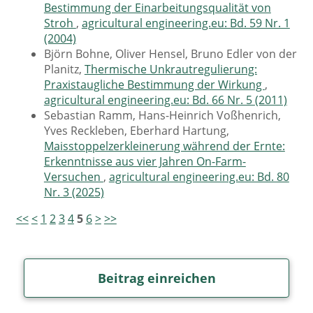
Bestimmung der Einarbeitungsqualität von
Stroh
,
agricultural engineering.eu: Bd. 59 Nr. 1
(2004)
Björn Bohne, Oliver Hensel, Bruno Edler von der
Planitz,
Thermische Unkrautregulierung:
Praxistaugliche Bestimmung der Wirkung
,
agricultural engineering.eu: Bd. 66 Nr. 5 (2011)
Sebastian Ramm, Hans-Heinrich Voßhenrich,
Yves Reckleben, Eberhard Hartung,
Maisstoppelzerkleinerung während der Ernte:
Erkenntnisse aus vier Jahren On-Farm-
Versuchen
,
agricultural engineering.eu: Bd. 80
Nr. 3 (2025)
<<
<
1
2
3
4
5
6
>
>>
Beitrag einreichen