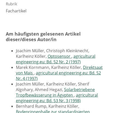
Rubrik
Fachartikel
Am häufigsten gelesenen Artikel
dieser/dieses Autor/in
Joachim Müller, Christoph Kleinknecht,
Karlheinz Köller,
Optosensor
,
agricultural
engineering.eu: Bd. 52 Nr. 2 (1997)
Marek Kornmann, Karlheinz Köller,
Direktsaat
von Mais
,
agricultural engineering.eu: Bd. 52
Nr. 4 (1997)
Joachim Müller, Karlheinz Köller, Sherif
Algohary, Ahmed Hegazi,
Solarbetriebene
Tropfbewässerung in Ägypten
,
agricultural
engineering.eu: Bd. 53 Nr. 3 (1998)
Bernhard Rump, Karlheinz Köller,
Bodenrinnenhalle zur standardisierten