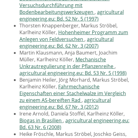
Versuchsdurchführung mit
Bodenbearbeitungswerkzeugen
,
agricultural
engineering.eu: Bd. 52 Nr. 5 (1997)
Thorsten Knappenberger, Markus Ströbel,
Karlheinz Köller,
Hohenheimer Programm zum
Anlegen von Feldversuchen
,
agricultural
engineering.eu: Bd. 62 Nr. 3 (2007)
Martin Klausmann, Anja Baumert, Joachim
Müller, Karlheinz Köller,
Mechanische
Unkrautregulierung in der Pflanzenreihe
,
agricultural engineering.eu: Bd. 53 Nr. 5 (1998)
Benjamin Heiler, Jörg Morhard, Markus Ströbel,
Karlheinz Köller,
Fahrmechanische
Eigenschaften einer Stachelwalze im Vergleich
zu einem AS-bereiften Rad
,
agricultural
engineering.eu: Bd. 67 Nr. 3 (2012)
Irene Arnold, Daniela Stoffel, Karlheinz Köller,
Biogas in Brasilien
,
agricultural engineering.eu:
Bd. 63 Nr. 6 (2008)
Heike Fröschle, Markus Ströbel, Joschko Geiss,