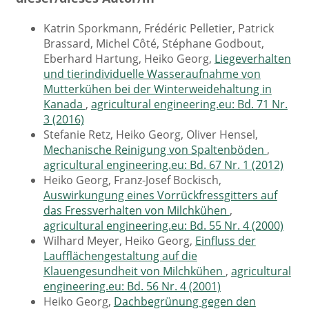
Katrin Sporkmann, Frédéric Pelletier, Patrick
Brassard, Michel Côté, Stéphane Godbout,
Eberhard Hartung, Heiko Georg,
Liegeverhalten
und tierindividuelle Wasseraufnahme von
Mutterkühen bei der Winterweidehaltung in
Kanada
,
agricultural engineering.eu: Bd. 71 Nr.
3 (2016)
Stefanie Retz, Heiko Georg, Oliver Hensel,
Mechanische Reinigung von Spaltenböden
,
agricultural engineering.eu: Bd. 67 Nr. 1 (2012)
Heiko Georg, Franz-Josef Bockisch,
Auswirkungung eines Vorrückfressgitters auf
das Fressverhalten von Milchkühen
,
agricultural engineering.eu: Bd. 55 Nr. 4 (2000)
Wilhard Meyer, Heiko Georg,
Einfluss der
Laufflächengestaltung auf die
Klauengesundheit von Milchkühen
,
agricultural
engineering.eu: Bd. 56 Nr. 4 (2001)
Heiko Georg,
Dachbegrünung gegen den