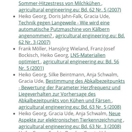
Sommer-Hitzestress von Milchkühen
,
agricultural engineering.eu: Bd. 62 Nr. 5 (2007)
Heiko Georg, Doris Jahn-Falk, Gracia Ude,
Technik gegen Langeweile - Wie wird eine
automatische Putzmaschine von Kälbern
angenommen?
,
agricultural engineering.eu: Bd.
62 Nr. 3 (2007)
Frank Möller, Hansjörg Wieland, Franz-Josef
Bockisch, Heiko Georg,
LNS-Materialien
optimiert
,
agricultural engineering.eu: Bd. 56
Nr. 5 (2001)
Heiko Georg, Silke Beintmann, Anja Schwalm,
Gracia Ude,
Bestimmung des Abkalbezeitpunkts
- Bewertung der Parameter Herzfrequenz und
Liegeverhalten zur Vorhersage des
Abkalbezeitpunkts von Kühen und Färsen
,
agricultural engineering.eu: Bd. 63 Nr. 5 (2008)
Heiko Georg, Gracia Ude, Anja Schwalm,
Neue
Aspekte zur elektronischen Tierkennzeichnung
,
agricultural engineering.eu: Bd. 63 Nr. 3 (2008)