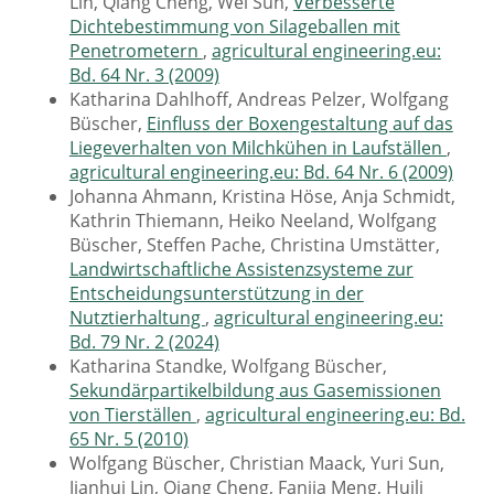
Lin, Qiang Cheng, Wei Sun,
Verbesserte
Dichtebestimmung von Silageballen mit
Penetrometern
,
agricultural engineering.eu:
Bd. 64 Nr. 3 (2009)
Katharina Dahlhoff, Andreas Pelzer, Wolfgang
Büscher,
Einfluss der Boxengestaltung auf das
Liegeverhalten von Milchkühen in Laufställen
,
agricultural engineering.eu: Bd. 64 Nr. 6 (2009)
Johanna Ahmann, Kristina Höse, Anja Schmidt,
Kathrin Thiemann, Heiko Neeland, Wolfgang
Büscher, Steffen Pache, Christina Umstätter,
Landwirtschaftliche Assistenzsysteme zur
Entscheidungsunterstützung in der
Nutztierhaltung
,
agricultural engineering.eu:
Bd. 79 Nr. 2 (2024)
Katharina Standke, Wolfgang Büscher,
Sekundärpartikelbildung aus Gasemissionen
von Tierställen
,
agricultural engineering.eu: Bd.
65 Nr. 5 (2010)
Wolfgang Büscher, Christian Maack, Yuri Sun,
Jianhui Lin, Qiang Cheng, Fanjia Meng, Huili