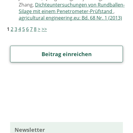
Zhang,
Dichteuntersuchungen von Rundballen-
Silage mit einem Penetrometer-Prüfstand
,
agricultural engineering.eu: Bd. 68 Nr. 1 (2013)
1
2
3
4
5
6
7
8
>
>>
Beitrag einreichen
Newsletter