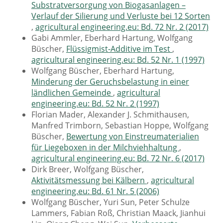
Substratversorgung von Biogasanlagen –
Verlauf der Silierung und Verluste bei 12 Sorten
,
agricultural engineering.eu: Bd. 72 Nr. 2 (2017)
Gabi Ammler, Eberhard Hartung, Wolfgang
Büscher,
Flüssigmist-Additive im Test
,
agricultural engineering.eu: Bd. 52 Nr. 1 (1997)
Wolfgang Büscher, Eberhard Hartung,
Minderung der Geruchsbelastung in einer
ländlichen Gemeinde
,
agricultural
engineering.eu: Bd. 52 Nr. 2 (1997)
Florian Mader, Alexander J. Schmithausen,
Manfred Trimborn, Sebastian Hoppe, Wolfgang
Büscher,
Bewertung von Einstreumaterialien
für Liegeboxen in der Milchviehhaltung
,
agricultural engineering.eu: Bd. 72 Nr. 6 (2017)
Dirk Breer, Wolfgang Büscher,
Aktivitätsmessung bei Kälbern
,
agricultural
engineering.eu: Bd. 61 Nr. 5 (2006)
Wolfgang Büscher, Yuri Sun, Peter Schulze
Lammers, Fabian Roß, Christian Maack, Jianhui