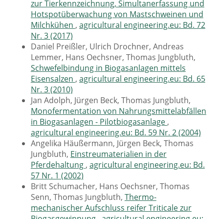
zur Tierkennzeichnung, Simultanerfassung und
Hotspotüberwachung von Mastschweinen und
Milchkühen
,
agricultural engineering.eu: Bd. 72
Nr. 3 (2017)
Daniel Preißler, Ulrich Drochner, Andreas
Lemmer, Hans Oechsner, Thomas Jungbluth,
Schwefelbindung in Biogasanlagen mittels
Eisensalzen
,
agricultural engineering.eu: Bd. 65
Nr. 3 (2010)
Jan Adolph, Jürgen Beck, Thomas Jungbluth,
Monofermentation von Nahrungsmittelabfällen
in Biogasanlagen - Pilotbiogasanlage
,
agricultural engineering.eu: Bd. 59 Nr. 2 (2004)
Angelika Häußermann, Jürgen Beck, Thomas
Jungbluth,
Einstreumaterialien in der
Pferdehaltung
,
agricultural engineering.eu: Bd.
57 Nr. 1 (2002)
Britt Schumacher, Hans Oechsner, Thomas
Senn, Thomas Jungbluth,
Thermo-
mechanischer Aufschluss reifer Triticale zur
Biogasgewinnung
,
agricultural engineering.eu: