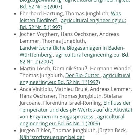
Bd. 62 Nr. 3 (2007)
Eberhard Hartung, Thomas Jungbluth,
Was
leisten Biofilter?
,
agricultural engineering.eu:
Bd. 52 Nr. 5 (1997)
Jochen Vogtherr, Hans Oechsner, Andreas
Lemmer, Thomas Jungbluth,
Landwirtschaftliche Biogasanlagen in Baden-
Württemberg
,
agricultural engineering.eu: Bd.
62 Nr. 2 (2007)
Martin Lösch, Dominik Stauß, Hermann Wandel,
Thomas Jungbluth,
Der Bio-Cutter
,
agricultural
engineering.eu: Bd. 52 Nr. 1 (1997)
Anca Vinitloiu, Mathieu Brulé, Andreas Lemmer,
Hans Oechsner, Thomas Jungbluth, Stefana
Jurcoane, Florentina Israel-Roming,
Einfluss der
Temperatur und des pH-Wertes auf die Aktivität
von Enzymen im Biogasprozess
,
agricultural
engineering.eu: Bd. 64 Nr. 1 (2009)
Jürgen Bihler, Thomas Jungbluth, Jürgen Beck,
Nährstoffsteuerung bei der