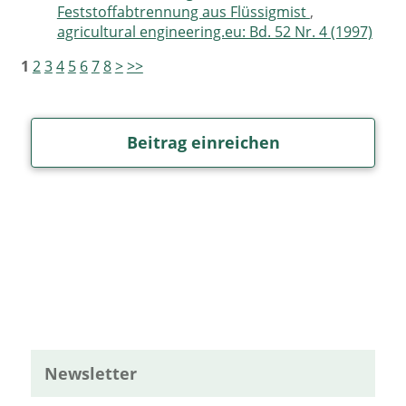
Feststoffabtrennung aus Flüssigmist
,
agricultural engineering.eu: Bd. 52 Nr. 4 (1997)
1
2
3
4
5
6
7
8
>
>>
Beitrag einreichen
Newsletter