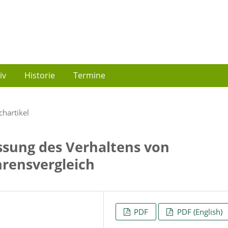
iv
Historie
Termine
chartikel
ssung des Verhaltens von
hrensvergleich
PDF
PDF (English)