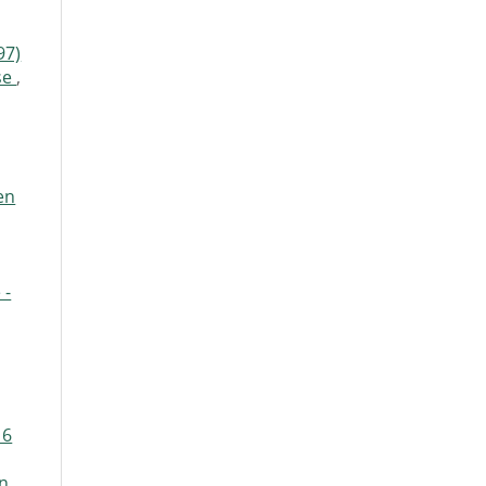
97)
se
,
en
 -
 6
n