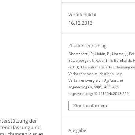
Veröffentlicht
16.12.2013
Zitationsvorschlag
Oberschätzl, R., Haidn, B., Harms, J., Peis
Stitzelberger, I., Rose, T., & Bernhardt, H
(2013). Die automatisierte Erfassung d
Verhaltens von Milchkühen – ein
Verfahrensvergleich.
Agricultural
engineering.Eu
,
68
(6), 400–405.
https://doi.org/10.15150/lt.2013.256
Zitationsformate
nterstützung der
tenerfassung und -
Ausgabe
ersuchungen war es