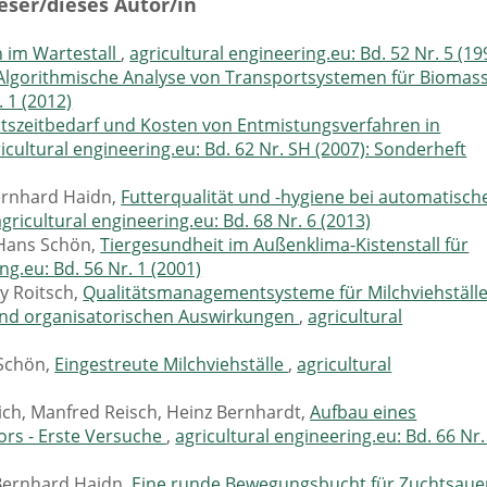
eser/dieses Autor/in
 im Wartestall
,
agricultural engineering.eu: Bd. 52 Nr. 5 (19
Algorithmische Analyse von Transportsystemen für Biomas
. 1 (2012)
itszeitbedarf und Kosten von Entmistungsverfahren in
icultural engineering.eu: Bd. 62 Nr. SH (2007): Sonderheft
Bernhard Haidn,
Futterqualität und -hygiene bei automatisch
agricultural engineering.eu: Bd. 68 Nr. 6 (2013)
 Hans Schön,
Tiergesundheit im Außenklima-Kistenstall für
ng.eu: Bd. 56 Nr. 1 (2001)
y Roitsch,
Qualitätsmanagementsysteme für Milchviehställe
 und organisatorischen Auswirkungen
,
agricultural
 Schön,
Eingestreute Milchviehställe
,
agricultural
ich, Manfred Reisch, Heinz Bernhardt,
Aufbau eines
ors - Erste Versuche
,
agricultural engineering.eu: Bd. 66 Nr.
 Bernhard Haidn,
Eine runde Bewegungsbucht für Zuchtsaue