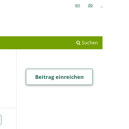
en
de
_
Suchen
Beitrag einreichen