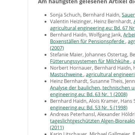
Am häufigsten gelesenen Artikel di
Sonja Schuch, Bernhard Haidn,
Sauen
Valentin Heizinger, Heinz Bernhardt,
agricultural engineering.eu: Bd. 67 Nr
Bernhard Haidn, Wolfgang Jank,
Arbe
Boxenställen für Pensionspferde
,
agr
(2007)
Stefanie Maier, Johannes Ostertag, 
Fütterungssystemen für Milchkühe
,
Norbert Hornauer, Bernhard Haidn,
Mastschweine
,
agricultural engineeri
Heinz Bernhardt, Susanne Theis, Jenn
Analyse der baulichen, technischen
engineering.eu: Bd. 63 Nr. 1 (2008)
Bernhard Haidn, Alois Kramer, Hans
engineering.eu: Bd. 53 Nr. 5 (1998)
Andreas Peterhansl, Alexander Höldr
tageslichtgeschützten Algen-Bioreakt
(2011)
Karin Litschauer, Michael Gallmeier,