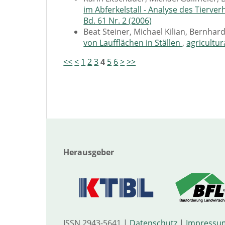
im Abferkelstall - Analyse des Tierve
Bd. 61 Nr. 2 (2006)
Beat Steiner, Michael Kilian, Bernhar
von Laufflächen in Ställen
,
agricultur
<<
<
1
2
3
4
5
6
>
>>
Herausgeber
ISSN 2943-5641 |
Datenschutz
|
Impressu