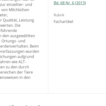
Bd. 68 Nr. 6 (2013)
ur einzeltier- und
s von Milchkühen
eter,
Rubrik
r Qualität, Leistung
Fachartikel
werten. Die
erführende
n den ausgewählten
r Ortungs- und
erdenverhalten. Beim
tiererfassungen wurden
eichungen aufgrund
fahren wie ALT-
en zu den durch
bereichen der Tiere
tensweisen in den