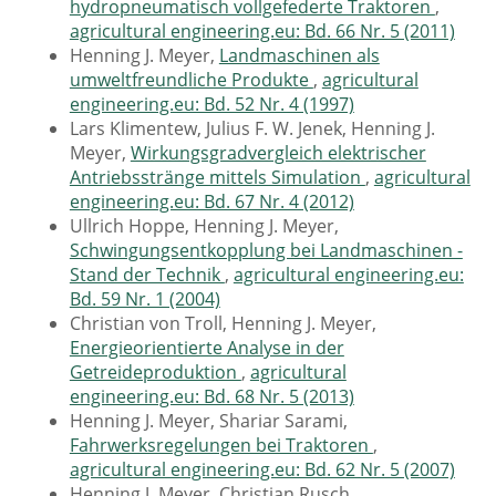
hydropneumatisch vollgefederte Traktoren
,
agricultural engineering.eu: Bd. 66 Nr. 5 (2011)
Henning J. Meyer,
Landmaschinen als
umweltfreundliche Produkte
,
agricultural
engineering.eu: Bd. 52 Nr. 4 (1997)
Lars Klimentew, Julius F. W. Jenek, Henning J.
Meyer,
Wirkungsgradvergleich elektrischer
Antriebsstränge mittels Simulation
,
agricultural
engineering.eu: Bd. 67 Nr. 4 (2012)
Ullrich Hoppe, Henning J. Meyer,
Schwingungsentkopplung bei Landmaschinen -
Stand der Technik
,
agricultural engineering.eu:
Bd. 59 Nr. 1 (2004)
Christian von Troll, Henning J. Meyer,
Energieorientierte Analyse in der
Getreideproduktion
,
agricultural
engineering.eu: Bd. 68 Nr. 5 (2013)
Henning J. Meyer, Shariar Sarami,
Fahrwerksregelungen bei Traktoren
,
agricultural engineering.eu: Bd. 62 Nr. 5 (2007)
Henning J. Meyer, Christian Rusch,