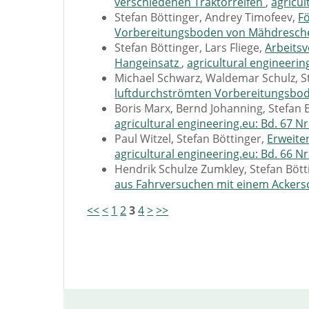
verschiedenen Traktorreifen
,
agricul
Stefan Böttinger, Andrey Timofeev,
F
Vorbereitungsboden von Mähdresc
Stefan Böttinger, Lars Fliege,
Arbeits
Hangeinsatz
,
agricultural engineering
Michael Schwarz, Waldemar Schulz, S
luftdurchströmten Vorbereitungsbo
Boris Marx, Bernd Johanning, Stefan 
agricultural engineering.eu: Bd. 67 Nr
Paul Witzel, Stefan Böttinger,
Erweite
agricultural engineering.eu: Bd. 66 Nr
Hendrik Schulze Zumkley, Stefan Bött
aus Fahrversuchen mit einem Acker
<<
<
1
2
3
4
>
>>