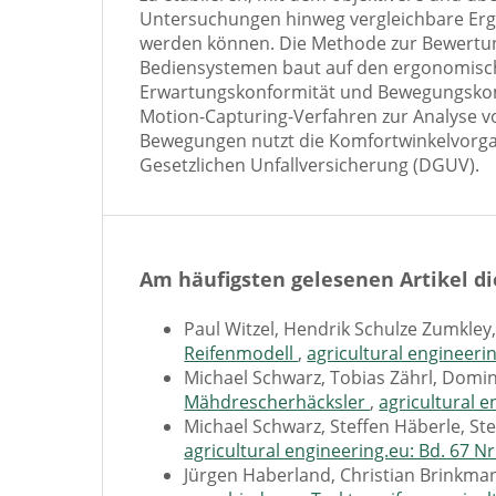
Untersuchungen hinweg vergleichbare Erge
werden können. Die Methode zur Bewertu
Bediensystemen baut auf den ergonomisc
Erwartungskonformität und Bewegungskomp
Motion-Capturing-Verfahren zur Analyse 
Bewegungen nutzt die Komfortwinkelvorg
Gesetzlichen Unfallversicherung (DGUV).
Am häufigsten gelesenen Artikel di
Paul Witzel, Hendrik Schulze Zumkley,
Reifenmodell
,
agricultural engineerin
Michael Schwarz, Tobias Zährl, Domini
Mähdrescherhäcksler
,
agricultural e
Michael Schwarz, Steffen Häberle, St
agricultural engineering.eu: Bd. 67 Nr
Jürgen Haberland, Christian Brinkman