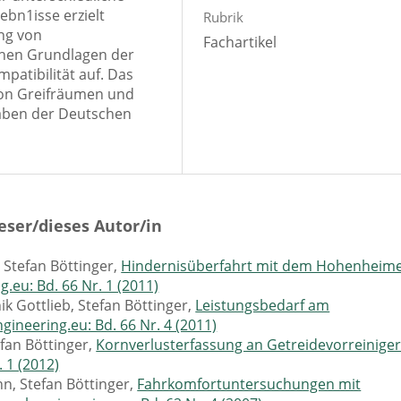
bn1isse erzielt
Rubrik
ng von
Fachartikel
hen Grundlagen der
atibilität auf. Das
von Greifräumen und
aben der Deutschen
eser/dieses Autor/in
 Stefan Böttinger,
Hindernisüberfahrt mit dem Hohenheim
g.eu: Bd. 66 Nr. 1 (2011)
k Gottlieb, Stefan Böttinger,
Leistungsbedarf am
ngineering.eu: Bd. 66 Nr. 4 (2011)
efan Böttinger,
Kornverlusterfassung an Getreidevorreinige
. 1 (2012)
n, Stefan Böttinger,
Fahrkomfortuntersuchungen mit