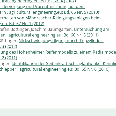
tural engineering.eu: Bd. 62 Nr. 4 (2007)
ördervorgang und Vorentmischung auf dem
hern
,
agricultural engineering.eu: Bd. 65 Nr. 5 (2010)
verhalten von Mähdrescher-Reinigungsanlagen beim
.eu: Bd. 67 Nr. 1 (2012)
tefan Böttinger, Joachim Baumgarten,
Untersuchung am
den
,
agricultural engineering.eu: Bd. 66 Nr. 5 (2011)
Böttinger,
Nickschwingungstilgung durch Topzylinder
,
. 3 (2012)
rung des Hohenheimer Reifenmodells zu einem Radialmode
. 2 (2011)
inger,
Identifikation der Seitenkraft-Schräglaufwinkel-Kennli
schlepper
,
agricultural engineering.eu: Bd. 65 Nr. 6 (2010)