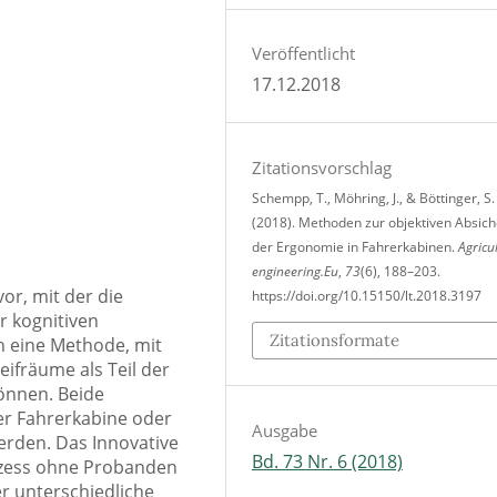
Veröffentlicht
17.12.2018
Zitationsvorschlag
Schempp, T., Möhring, J., & Böttinger, S.
(2018). Methoden zur objektiven Absic
der Ergonomie in Fahrerkabinen.
Agricu
engineering.Eu
,
73
(6), 188–203.
or, mit der die
https://doi.org/10.15150/lt.2018.3197
r kognitiven
Zitationsformate
h eine Methode, mit
ifräume als Teil der
önnen. Beide
er Fahrerkabine oder
Ausgabe
erden. Das Innovative
Bd. 73 Nr. 6 (2018)
ozess ohne Probanden
er unterschiedliche