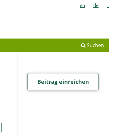
en
de
_
Suchen
Beitrag einreichen