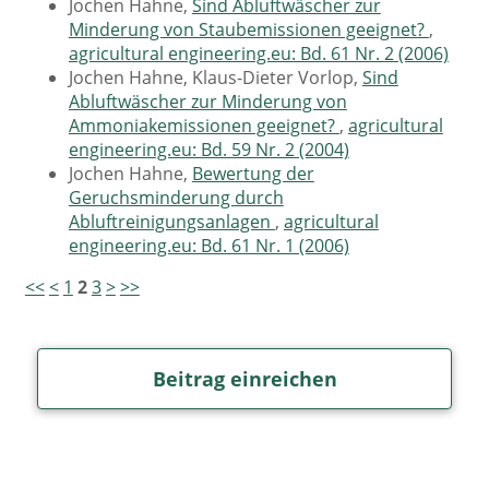
Jochen Hahne,
Sind Abluftwäscher zur
Minderung von Staubemissionen geeignet?
,
agricultural engineering.eu: Bd. 61 Nr. 2 (2006)
Jochen Hahne, Klaus-Dieter Vorlop,
Sind
Abluftwäscher zur Minderung von
Ammoniakemissionen geeignet?
,
agricultural
engineering.eu: Bd. 59 Nr. 2 (2004)
Jochen Hahne,
Bewertung der
Geruchsminderung durch
Abluftreinigungsanlagen
,
agricultural
engineering.eu: Bd. 61 Nr. 1 (2006)
<<
<
1
2
3
>
>>
Beitrag einreichen