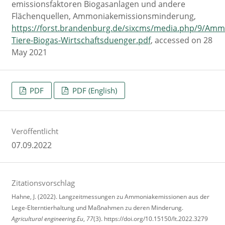
emissionsfaktoren Biogasanlagen und andere
Flächenquellen, Ammoniakemissionsminderung,
https://forst.brandenburg.de/sixcms/media.php/9/Am
Tiere-Biogas-Wirtschaftsduenger.pdf
, accessed on 28
May 2021
PDF
PDF (English)
Veröffentlicht
07.09.2022
Zitationsvorschlag
Hahne, J. (2022). Langzeitmessungen zu Ammoniak­emissionen aus der
Lege-Elterntierhaltung und Maßnahmen zu deren Minderung.
Agricultural engineering.Eu
,
77
(3). https://doi.org/10.15150/lt.2022.3279