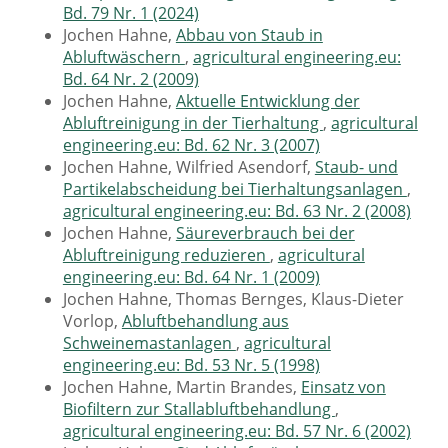
Bd. 79 Nr. 1 (2024)
Jochen Hahne,
Abbau von Staub in
Abluftwäschern
,
agricultural engineering.eu:
Bd. 64 Nr. 2 (2009)
Jochen Hahne,
Aktuelle Entwicklung der
Abluftreinigung in der Tierhaltung
,
agricultural
engineering.eu: Bd. 62 Nr. 3 (2007)
Jochen Hahne, Wilfried Asendorf,
Staub- und
Partikelabscheidung bei Tierhaltungsanlagen
,
agricultural engineering.eu: Bd. 63 Nr. 2 (2008)
Jochen Hahne,
Säureverbrauch bei der
Abluftreinigung reduzieren
,
agricultural
engineering.eu: Bd. 64 Nr. 1 (2009)
Jochen Hahne, Thomas Bernges, Klaus-Dieter
Vorlop,
Abluftbehandlung aus
Schweinemastanlagen
,
agricultural
engineering.eu: Bd. 53 Nr. 5 (1998)
Jochen Hahne, Martin Brandes,
Einsatz von
Biofiltern zur Stallabluftbehandlung
,
agricultural engineering.eu: Bd. 57 Nr. 6 (2002)