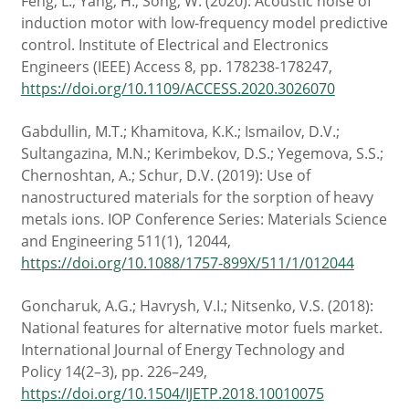
Feng, L.; Yang, H.; Song, W. (2020): Acoustic noise of
induction motor with low-frequency model predictive
control. Institute of Electrical and Electronics
Engineers (IEEE) Access 8, pp. 178238-178247,
https://doi.org/10.1109/ACCESS.2020.3026070
Gabdullin, M.T.; Khamitova, K.K.; Ismailov, D.V.;
Sultangazina, M.N.; Kerimbekov, D.S.; Yegemova, S.S.;
Chernoshtan, A.; Schur, D.V. (2019): Use of
nanostructured materials for the sorption of heavy
metals ions. IOP Conference Series: Materials Science
and Engineering 511(1), 12044,
https://doi.org/10.1088/1757-899X/511/1/012044
Goncharuk, A.G.; Havrysh, V.I.; Nitsenko, V.S. (2018):
National features for alternative motor fuels market.
International Journal of Energy Technology and
Policy 14(2–3), pp. 226–249,
https://doi.org/10.1504/IJETP.2018.10010075