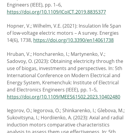
Engineers (IEEE), pp. 1–6,
https://doi.org/10.1109/ICoICT.2019.8835377
Hopner, V.; Wilhelm, V.E. (2021): Insulation life Span
of low-voltage electric motors – A survey. Energies
14(6), 1738,
https://doi.org/10.3390/en14061738
Hruban, V.; Honcharenko, I.; Martynenko, V.;
Sadovoy, O. (2023): Obtaining electricity through the
use of biogas, investments and perspectives. In: 5th
International Conference on Modern Electrical and
Energy System, Kremenchuk: Institute of Electrical
and Electronics Engineers (IEEE), pp. 1–5,
https://doi.org/10.1109/MEES61502.2023.10402480
Iegorov, O.; Iegorova, O.; Shinkarenko, I.; Glebova, M.;
Sukovitsyna, I.; Hordiienko, A. (2023): Axial and radial
induction motors comparative characteristics
analysis to assess them use effectiveness. In: 5th