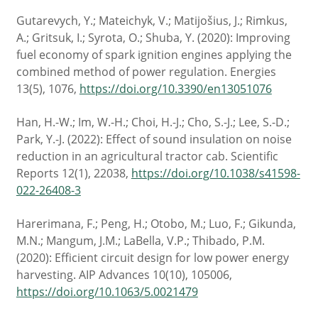
Gutarevych, Y.; Mateichyk, V.; Matijošius, J.; Rimkus,
A.; Gritsuk, I.; Syrota, O.; Shuba, Y. (2020): Improving
fuel economy of spark ignition engines applying the
combined method of power regulation. Energies
13(5), 1076,
https://doi.org/10.3390/en13051076
Han, H.-W.; Im, W.-H.; Choi, H.-J.; Cho, S.-J.; Lee, S.-D.;
Park, Y.-J. (2022): Effect of sound insulation on noise
reduction in an agricultural tractor cab. Scientific
Reports 12(1), 22038,
https://doi.org/10.1038/s41598-
022-26408-3
Harerimana, F.; Peng, H.; Otobo, M.; Luo, F.; Gikunda,
M.N.; Mangum, J.M.; LaBella, V.P.; Thibado, P.M.
(2020): Efficient circuit design for low power energy
harvesting. AIP Advances 10(10), 105006,
https://doi.org/10.1063/5.0021479