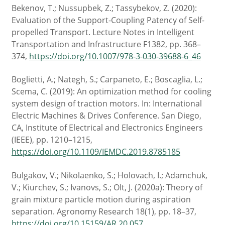
Bekenov, T.; Nussupbek, Z.; Tassybekov, Z. (2020):
Evaluation of the Support-Coupling Patency of Self-
propelled Transport. Lecture Notes in Intelligent
Transportation and Infrastructure F1382, pp. 368–
374,
https://doi.org/10.1007/978-3-030-39688-6_46
Boglietti, A.; Nategh, S.; Carpaneto, E.; Boscaglia, L.;
Scema, C. (2019): An optimization method for cooling
system design of traction motors. In: International
Electric Machines & Drives Conference. San Diego,
CA, Institute of Electrical and Electronics Engineers
(IEEE), pp. 1210–1215,
https://doi.org/10.1109/IEMDC.2019.8785185
Bulgakov, V.; Nikolaenko, S.; Holovach, I.; Adamchuk,
V.; Kiurchev, S.; Ivanovs, S.; Olt, J. (2020a): Theory of
grain mixture particle motion during aspiration
separation. Agronomy Research 18(1), pp. 18–37,
https://doi.org/10.15159/AR.20.057