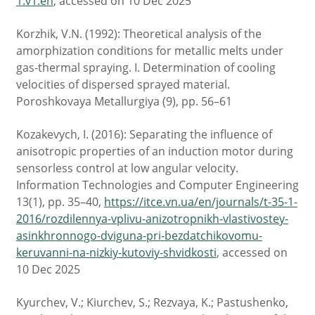
1:v1:en
, accessed on 10 Dec 2025
Korzhik, V.N. (1992): Theoretical analysis of the
amorphization conditions for metallic melts under
gas-thermal spraying. I. Determination of cooling
velocities of dispersed sprayed material.
Poroshkovaya Metallurgiya (9), pp. 56–61
Kozakevych, I. (2016): Separating the influence of
anisotropic properties of an induction motor during
sensorless control at low angular velocity.
Information Technologies and Computer Engineering
13(1), pp. 35–40,
https://itce.vn.ua/en/journals/t-35-1-
2016/rozdilennya-vplivu-anizotropnikh-vlastivostey-
asinkhronnogo-dviguna-pri-bezdatchikovomu-
keruvanni-na-nizkiy-kutoviy-shvidkosti
, accessed on
10 Dec 2025
Kyurchev, V.; Kiurchev, S.; Rezvaya, K.; Pastushenko,