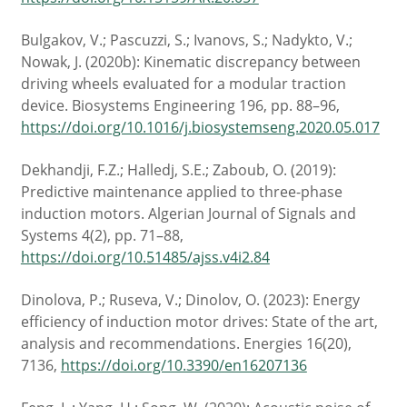
Bulgakov, V.; Pascuzzi, S.; Ivanovs, S.; Nadykto, V.;
Nowak, J. (2020b): Kinematic discrepancy between
driving wheels evaluated for a modular traction
device. Biosystems Engineering 196, pp. 88–96,
https://doi.org/10.1016/j.biosystemseng.2020.05.017
Dekhandji, F.Z.; Halledj, S.E.; Zaboub, O. (2019):
Predictive maintenance applied to three-phase
induction motors. Algerian Journal of Signals and
Systems 4(2), pp. 71–88,
https://doi.org/10.51485/ajss.v4i2.84
Dinolova, P.; Ruseva, V.; Dinolov, O. (2023): Energy
efficiency of induction motor drives: State of the art,
analysis and recommendations. Energies 16(20),
7136,
https://doi.org/10.3390/en16207136