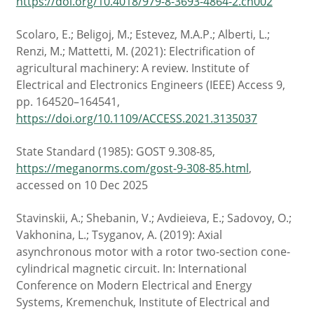
https://doi.org/10.4018/979-8-3693-4864-2.ch002
Scolaro, E.; Beligoj, M.; Estevez, M.A.P.; Alberti, L.;
Renzi, M.; Mattetti, M. (2021): Electrification of
agricultural machinery: A review. Institute of
Electrical and Electronics Engineers (IEEE) Access 9,
pp. 164520–164541,
https://doi.org/10.1109/ACCESS.2021.3135037
State Standard (1985): GOST 9.308-85,
https://meganorms.com/gost-9-308-85.html
,
accessed on 10 Dec 2025
Stavinskii, A.; Shebanin, V.; Avdieieva, E.; Sadovoy, O.;
Vakhonina, L.; Tsyganov, A. (2019): Axial
asynchronous motor with a rotor two-section cone-
cylindrical magnetic circuit. In: International
Conference on Modern Electrical and Energy
Systems, Kremenchuk, Institute of Electrical and