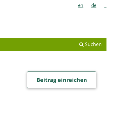
en
de
_
Suchen
Beitrag einreichen