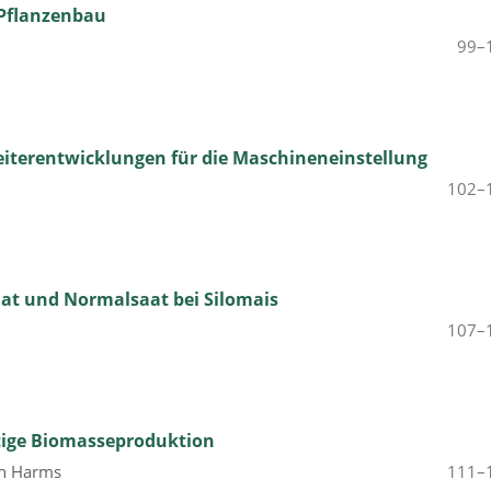
 Pflanzenbau
99–
eiterentwicklungen für die Maschineneinstellung
102–
aat und Normalsaat bei Silomais
107–
ltige Biomasseproduktion
ch Harms
111–