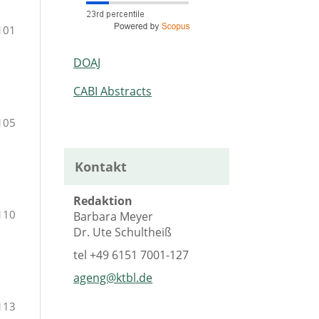
101
DOAJ
CABI Abstracts
105
Kontakt
Redaktion
110
Barbara Meyer
Dr. Ute Schultheiß
tel
+49 6151 7001-127
ageng@ktbl.de
113