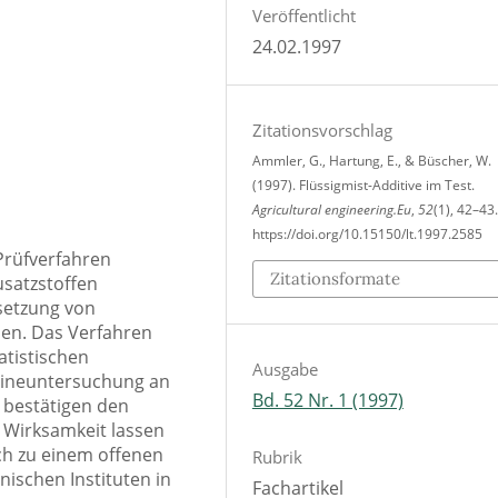
Veröffentlicht
24.02.1997
Zitationsvorschlag
Ammler, G., Hartung, E., & Büscher, W.
(1997). Flüssigmist-Additive im Test.
Agricultural engineering.Eu
,
52
(1), 42–43.
https://doi.org/10.15150/lt.1997.2585
Prüfverfahren
Zitationsformate
usatzstoffen
isetzung von
len. Das Verfahren
tistischen
Ausgabe
tineuntersuchung an
Bd. 52 Nr. 1 (1997)
e bestätigen den
 Wirksamkeit lassen
ich zu einem offenen
Rubrik
ischen Instituten in
Fachartikel