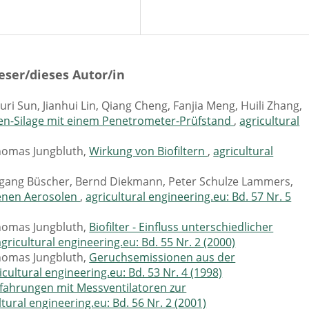
eser/dieses Autor/in
ri Sun, Jianhui Lin, Qiang Cheng, Fanjia Meng, Huili Zhang,
n-Silage mit einem Penetrometer-Prüfstand
,
agricultural
Thomas Jungbluth,
Wirkung von Biofiltern
,
agricultural
lfgang Büscher, Bernd Diekmann, Peter Schulze Lammers,
enen Aerosolen
,
agricultural engineering.eu: Bd. 57 Nr. 5
Thomas Jungbluth,
Biofilter - Einfluss unterschiedlicher
agricultural engineering.eu: Bd. 55 Nr. 2 (2000)
Thomas Jungbluth,
Geruchsemissionen aus der
icultural engineering.eu: Bd. 53 Nr. 4 (1998)
fahrungen mit Messventilatoren zur
ltural engineering.eu: Bd. 56 Nr. 2 (2001)