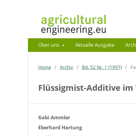
Über uns
Aktuelle Ausgabe
Arch
Home
/
Archiv
/
Bd. 52 Nr. 1 (1997)
/
Fa
Flüssigmist-Additive im
Gabi Ammler
Eberhard Hartung