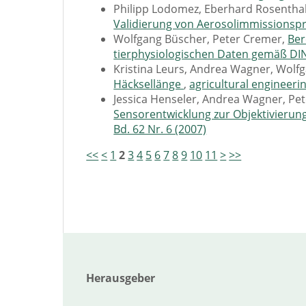
Philipp Lodomez, Eberhard Rosentha
Validierung von Aerosolimmissions
Wolfgang Büscher, Peter Cremer,
Ber
tierphysiologischen Daten gemäß DIN
Kristina Leurs, Andrea Wagner, Wolf
Häcksellänge
,
agricultural engineerin
Jessica Henseler, Andrea Wagner, Pe
Sensorentwicklung zur Objektivierung
Bd. 62 Nr. 6 (2007)
<<
<
1
2
3
4
5
6
7
8
9
10
11
>
>>
Herausgeber