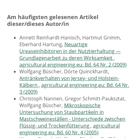
Am häufigsten gelesenen Artikel
dieser/dieses Autor/in
Annett Reinhardt-Hanisch, Hartmut Grimm,
Eberhard Hartung,
Neuartige
Ureaseinhibitoren in der Nutztierhaltung —
Grundlagenarbeit zu deren Wirksamkeit
,
agricultural engineering.eu: Bd. 64 Nr. 2 (2009)
Wolfgang Büscher, Dörte Quinckhardt,
Antränkverhalten von Jersey- und Holstein-
Kälbern
,
agricultural engineering.eu: Bd. 64 Nr.
3 (2009)
Christoph Nannen, Gregor Schmitt-Pauksztat,
Wolfgang Büscher,
Mikroskopische
Untersuchung von Staubpartikeln in
Mastschweineställen - Unterschiede zwischen
Flüssig- und Trockenfütterung
,
agricultural
engineering.eu: Bd. 60 Nr. 4 (2005)