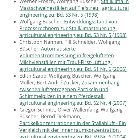
Werner Frosch, Wolfgang Büscher,
Stallklima in
Mastschweineställen auf Tiefstreu
,
agricultural
engineering.eu: Bd. 53 Nr. 5 (1998)
Wolfgang Büscher,
Entwicklungsstand von
Prozessrechnern zur Stallklimasteuerung
,
agricultural engineering.eu: Bd. 53 Nr. 5 (1998)
Christoph Nannen, Till Schneider, Wolfgang
Büscher,
Automatisierte
Volumenstrommessung in freigelüfteten
Milchviehställen mit Trauf-First-Lüftung
,
agricultural engineering.eu: Bd. 61 Nr. 6 (2006)
Edith Szabo, Wolfgang Büscher, Wolfgang
Müller, Bert-André Zucker,
Zusammenhang
zwischen luftgetragenen Partikeln und
Schimmelpilzen in einem Pferdestall
,
agricultural engineering.eu: Bd. 62 Nr. 4 (2007)
Gregor Schmitt, Oliver Wallenfang, Wolfgang
Büscher, Bernd Diekmann,
Partikelkonzentrationen in der Stallabluft - Ein
Vergleich mit der Innenraumkonzentration
,
agricultural engineering.eu: Bd. 59 Nr. 6 (2004)