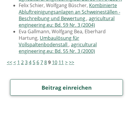
Felix Schier, Wolfgang Büscher,
Kombinierte
Abluftreinigungsanlagen an Schweineställen -
Beschreibung und Bewertung
,
agricultural
engineering.eu: Bd. 59 Nr. 3 (2004)
Eva Gallmann, Wolfgang Bea, Eberhard
Hartung,
Umbaulösung für
Vollspaltenbodenstall
,
agricultural
engineering.eu: Bd. 55 Nr. 3 (2000)
<<
<
1
2
3
4
5
6
7
8
9
10
11
>
>>
Beitrag einreichen