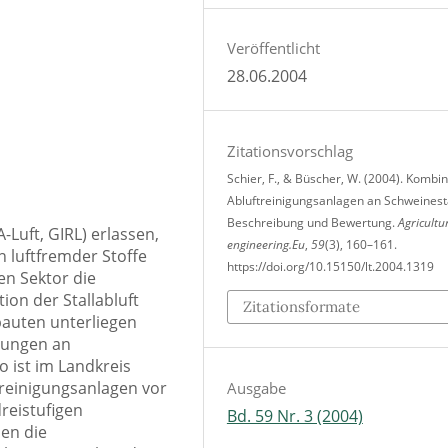
Veröffentlicht
28.06.2004
Zitationsvorschlag
Schier, F., & Büscher, W. (2004). Kombin
Abluftreinigungsanlagen an Schweinestä
Beschreibung und Bewertung.
Agricultu
-Luft, GIRL) erlassen,
engineering.Eu
,
59
(3), 160–161.
 luftfremder Stoffe
https://doi.org/10.15150/lt.2004.1319
hen Sektor die
on der Stallabluft
Zitationsformate
bauten unterliegen
erungen an
o ist im Landkreis
treinigungsanlagen vor
Ausgabe
reistufigen
Bd. 59 Nr. 3 (2004)
en die