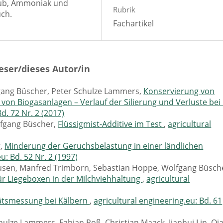
aub, Ammoniak und
Rubrik
uch.
Fachartikel
eser/dieses Autor/in
fgang Büscher, Peter Schulze Lammers,
Konservierung von
on Biogasanlagen – Verlauf der Silierung und Verluste bei
d. 72 Nr. 2 (2017)
lfgang Büscher,
Flüssigmist-Additive im Test
,
agricultural
g,
Minderung der Geruchsbelastung in einer ländlichen
u: Bd. 52 Nr. 2 (1997)
ausen, Manfred Trimborn, Sebastian Hoppe, Wolfgang Büsch
ür Liegeboxen in der Milchviehhaltung
,
agricultural
tätsmessung bei Kälbern
,
agricultural engineering.eu: Bd. 61
hulze Lammers, Fabian Roß, Christian Maack, Jianhui Lin, Qi