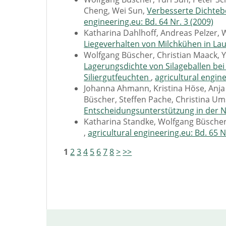
Cheng, Wei Sun,
Verbesserte Dichte
engineering.eu: Bd. 64 Nr. 3 (2009)
Katharina Dahlhoff, Andreas Pelzer,
Liegeverhalten von Milchkühen in Lau
Wolfgang Büscher, Christian Maack, Yu
Lagerungsdichte von Silageballen be
Siliergutfeuchten
,
agricultural engine
Johanna Ahmann, Kristina Höse, Anja
Büscher, Steffen Pache, Christina Um
Entscheidungsunterstützung in der N
Katharina Standke, Wolfgang Büsche
,
agricultural engineering.eu: Bd. 65 N
1
2
3
4
5
6
7
8
>
>>