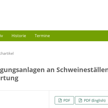
iv
Historie
Termine
chartikel
igungsanlagen an Schweineställen
rtung
PDF
PDF (English)