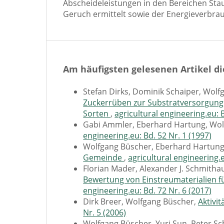
Abscheideleistungen in den Bereichen St
Geruch ermittelt sowie der Energieverbra
Am häufigsten gelesenen Artikel di
Stefan Dirks, Dominik Schaiper, Wol
Zuckerrüben zur Substratversorgung v
Sorten
,
agricultural engineering.eu: B
Gabi Ammler, Eberhard Hartung, Wo
engineering.eu: Bd. 52 Nr. 1 (1997)
Wolfgang Büscher, Eberhard Hartun
Gemeinde
,
agricultural engineering.e
Florian Mader, Alexander J. Schmith
Bewertung von Einstreumaterialien f
engineering.eu: Bd. 72 Nr. 6 (2017)
Dirk Breer, Wolfgang Büscher,
Aktivi
Nr. 5 (2006)
Wolfgang Büscher, Yuri Sun, Peter Sc