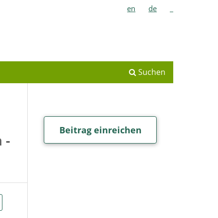
en
de
_
Suchen
Beitrag einreichen
 -