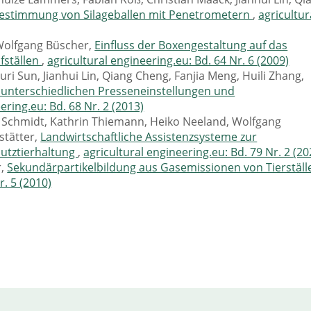
bestimmung von Silageballen mit Penetrometern
,
agricultur
 Wolfgang Büscher,
Einfluss der Boxengestaltung auf das
fställen
,
agricultural engineering.eu: Bd. 64 Nr. 6 (2009)
ri Sun, Jianhui Lin, Qiang Cheng, Fanjia Meng, Huili Zhang,
i unterschiedlichen Presseneinstellungen und
ering.eu: Bd. 68 Nr. 2 (2013)
 Schmidt, Kathrin Thiemann, Heiko Neeland, Wolfgang
stätter,
Landwirtschaftliche Assistenzsysteme zur
utztierhaltung
,
agricultural engineering.eu: Bd. 79 Nr. 2 (20
r,
Sekundärpartikelbildung aus Gasemissionen von Tierställ
r. 5 (2010)