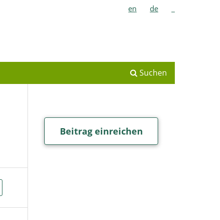
en
de
_
Suchen
Beitrag einreichen