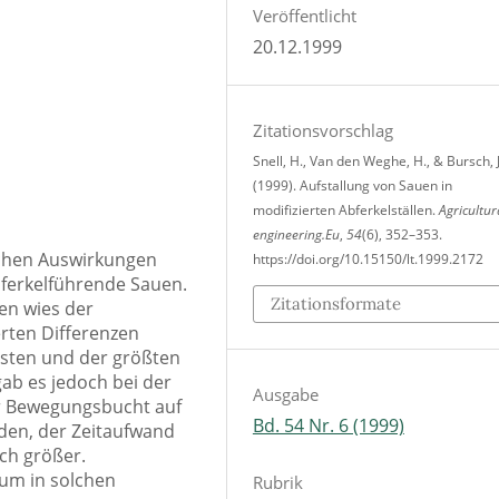
Veröffentlicht
20.12.1999
Zitationsvorschlag
Snell, H., Van den Weghe, H., & Bursch, J
(1999). Aufstallung von Sauen in
modifizierten Abferkelställen.
Agricultur
engineering.Eu
,
54
(6), 352–353.
ichen Auswirkungen
https://doi.org/10.15150/lt.1999.2172
ferkelführende Sauen.
Zitationsformate
n wies der
rten Differenzen
gsten und der größten
ab es jedoch bei der
Ausgabe
der Bewegungsbucht auf
Bd. 54 Nr. 6 (1999)
rden, der Zeitaufwand
ch größer.
 um in solchen
Rubrik