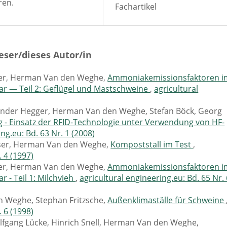
ren.
Fachartikel
eser/dieses Autor/in
ler, Herman Van den Weghe,
Ammoniakemissionsfaktoren i
ar — Teil 2: Geflügel und Mastschweine
,
agricultural
lexander Hegger, Herman Van den Weghe, Stefan Böck, Georg
g - Einsatz der RFID-Technologie unter Verwendung von HF-
ng.eu: Bd. 63 Nr. 1 (2008)
aiser, Herman Van den Weghe,
Kompoststall im Test
,
. 4 (1997)
ler, Herman Van den Weghe,
Ammoniakemissionsfaktoren i
r - Teil 1: Milchvieh
,
agricultural engineering.eu: Bd. 65 Nr.
n Weghe, Stephan Fritzsche,
Außenklimaställe für Schweine
. 6 (1998)
fgang Lücke, Hinrich Snell, Herman Van den Weghe,