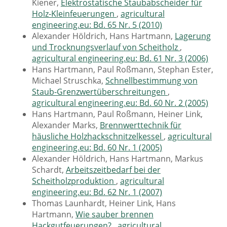
Kiener,
Elektrostatische Staubabscheider für
Holz-Kleinfeuerungen
,
agricultural
engineering.eu: Bd. 65 Nr. 5 (2010)
Alexander Höldrich, Hans Hartmann,
Lagerung
und Trocknungsverlauf von Scheitholz
,
agricultural engineering.eu: Bd. 61 Nr. 3 (2006)
Hans Hartmann, Paul Roßmann, Stephan Ester,
Michael Struschka,
Schnellbestimmung von
Staub-Grenzwertüberschreitungen
,
agricultural engineering.eu: Bd. 60 Nr. 2 (2005)
Hans Hartmann, Paul Roßmann, Heiner Link,
Alexander Marks,
Brennwerttechnik für
häusliche Holzhackschnitzelkessel
,
agricultural
engineering.eu: Bd. 60 Nr. 1 (2005)
Alexander Höldrich, Hans Hartmann, Markus
Schardt,
Arbeitszeitbedarf bei der
Scheitholzproduktion
,
agricultural
engineering.eu: Bd. 62 Nr. 1 (2007)
Thomas Launhardt, Heiner Link, Hans
Hartmann,
Wie sauber brennen
Hackgutfeuerungen?
,
agricultural