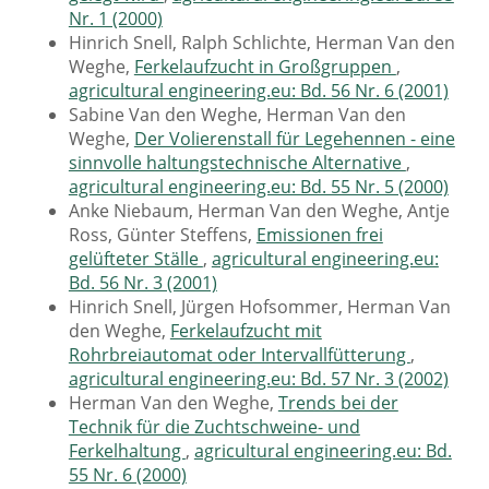
Nr. 1 (2000)
Hinrich Snell, Ralph Schlichte, Herman Van den
Weghe,
Ferkelaufzucht in Großgruppen
,
agricultural engineering.eu: Bd. 56 Nr. 6 (2001)
Sabine Van den Weghe, Herman Van den
Weghe,
Der Volierenstall für Legehennen - eine
sinnvolle haltungstechnische Alternative
,
agricultural engineering.eu: Bd. 55 Nr. 5 (2000)
Anke Niebaum, Herman Van den Weghe, Antje
Ross, Günter Steffens,
Emissionen frei
gelüfteter Ställe
,
agricultural engineering.eu:
Bd. 56 Nr. 3 (2001)
Hinrich Snell, Jürgen Hofsommer, Herman Van
den Weghe,
Ferkelaufzucht mit
Rohrbreiautomat oder Intervallfütterung
,
agricultural engineering.eu: Bd. 57 Nr. 3 (2002)
Herman Van den Weghe,
Trends bei der
Technik für die Zuchtschweine- und
Ferkelhaltung
,
agricultural engineering.eu: Bd.
55 Nr. 6 (2000)