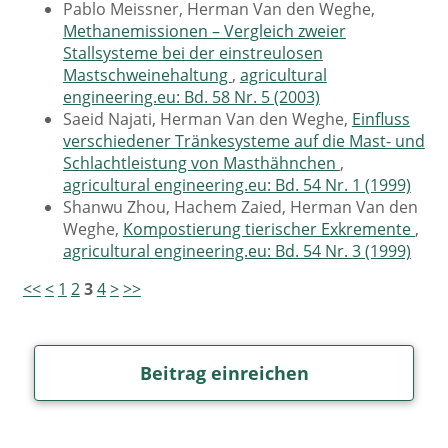
Pablo Meissner, Herman Van den Weghe,
Methanemissionen – Vergleich zweier
Stallsysteme bei der einstreulosen
Mastschweinehaltung
,
agricultural
engineering.eu: Bd. 58 Nr. 5 (2003)
Saeid Najati, Herman Van den Weghe,
Einfluss
verschiedener Tränkesysteme auf die Mast- und
Schlachtleistung von Masthähnchen
,
agricultural engineering.eu: Bd. 54 Nr. 1 (1999)
Shanwu Zhou, Hachem Zaied, Herman Van den
Weghe,
Kompostierung tierischer Exkremente
,
agricultural engineering.eu: Bd. 54 Nr. 3 (1999)
<<
<
1
2
3
4
>
>>
Beitrag einreichen