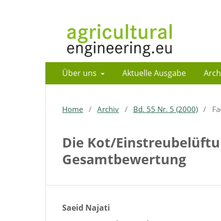
Über uns
Aktuelle Ausgabe
Arch
Home
/
Archiv
/
Bd. 55 Nr. 5 (2000)
/
Fa
Die Kot/Einstreubelüft
Gesamtbewertung
Saeid Najati