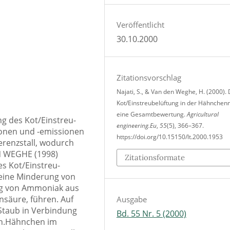
Veröffentlicht
30.10.2000
Zitationsvorschlag
Najati, S., & Van den Weghe, H. (2000). 
Kot/Einstreubelüftung in der Hähnchen
eine Gesamtbewertung.
Agricultural
g des Kot/Einstreu-
engineering.Eu
,
55
(5), 366–367.
onen und -emissionen
https://doi.org/10.15150/lt.2000.1953
erenzstall, wodurch
 WEGHE (1998)
Zitationsformate
es Kot/Einstreu-
 eine Minderung von
zung von Ammoniak aus
nsäure, führen. Auf
Ausgabe
 Staub in Verbindung
Bd. 55 Nr. 5 (2000)
en.Hähnchen im