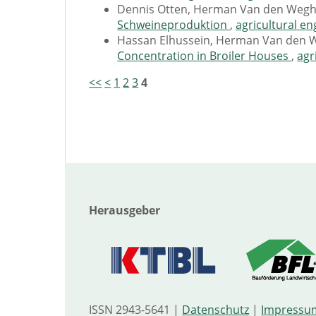
Dennis Otten, Herman Van den Weg
Schweineproduktion
,
agricultural en
Hassan Elhussein, Herman Van den 
Concentration in Broiler Houses
,
agr
<<
<
1
2
3
4
Herausgeber
ISSN 2943-5641 |
Datenschutz
|
Impressu