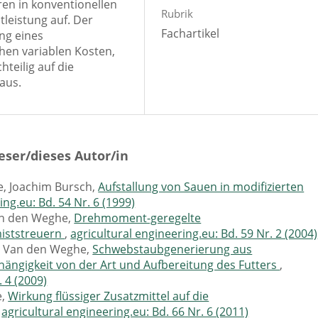
ren in konventionellen
Rubrik
tleistung auf. Der
Fachartikel
ung eines
hen variablen Kosten,
teilig auf die
aus.
eser/dieses Autor/in
e, Joachim Bursch,
Aufstallung von Sauen in modifizierten
ing.eu: Bd. 54 Nr. 6 (1999)
an den Weghe,
Drehmoment-geregelte
miststreuern
,
agricultural engineering.eu: Bd. 59 Nr. 2 (2004)
an Van den Weghe,
Schwebstaubgenerierung aus
bhängigkeit von der Art und Aufbereitung des Futters
,
. 4 (2009)
e,
Wirkung flüssiger Zusatzmittel auf die
,
agricultural engineering.eu: Bd. 66 Nr. 6 (2011)