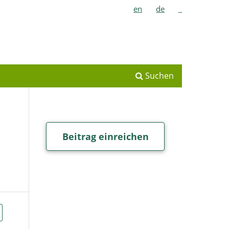
en
de
_
Suchen
Beitrag einreichen