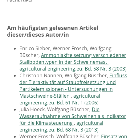
Am häufigsten gelesenen Artikel
dieser/dieses Autor/in
Enrico Sieber, Werner Frosch, Wolfgang
Büscher,
Ammoniakfreisetzung verschiedener
Stallbodentypen in der Schweinemast
,
agricultural engineering.eu: Bd. 58 Nr. 3 (2003)
Christoph Nannen, Wolfgang Büscher,
Einfluss
der Tieraktivität auf Staubfreisetzung und
Partikelemissionen - Untersuchungen in
Mastschweine-Ställen
,
agricultural
engineering.eu: Bd. 61 Nr. 1 (2006)
Julia Hoeck, Wolfgang Büscher,
Die
Wasseraufnahme von Schweinen als Indikator
für die Klimasteuerung
,
agricultural
engineering.eu: Bd. 68 Nr. 3 (2013)
Werner Frosch, Wolfgang Büscher,
Einsatz von