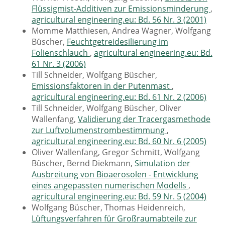
Flüssigmist-Additiven zur Emissionsminderung
,
agricultural engineering.eu: Bd. 56 Nr. 3 (2001)
Momme Matthiesen, Andrea Wagner, Wolfgang
Büscher,
Feuchtgetreidesilierung im
Folienschlauch
,
agricultural engineering.eu: Bd.
61 Nr. 3 (2006)
Till Schneider, Wolfgang Büscher,
Emissionsfaktoren in der Putenmast
,
agricultural engineering.eu: Bd. 61 Nr. 2 (2006)
Till Schneider, Wolfgang Büscher, Oliver
Wallenfang,
Validierung der Tracergasmethode
zur Luftvolumenstrombestimmung
,
agricultural engineering.eu: Bd. 60 Nr. 6 (2005)
Oliver Wallenfang, Gregor Schmitt, Wolfgang
Büscher, Bernd Diekmann,
Simulation der
Ausbreitung von Bioaerosolen - Entwicklung
eines angepassten numerischen Modells
,
agricultural engineering.eu: Bd. 59 Nr. 5 (2004)
Wolfgang Büscher, Thomas Heidenreich,
Lüftungsverfahren für Großraumabteile zur