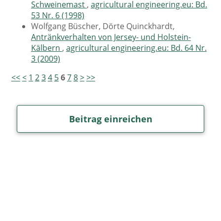
Schweinemast
,
agricultural engineering.eu: Bd.
53 Nr. 6 (1998)
Wolfgang Büscher, Dörte Quinckhardt,
Antränkverhalten von Jersey- und Holstein-
Kälbern
,
agricultural engineering.eu: Bd. 64 Nr.
3 (2009)
<<
<
1
2
3
4
5
6
7
8
>
>>
Beitrag einreichen