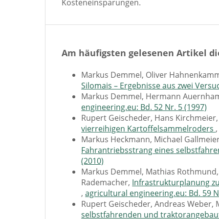
Kosteneinsparungen.
Am häufigsten gelesenen Artikel di
Markus Demmel, Oliver Hahnenkamm
Silomais – Ergebnisse aus zwei Vers
Markus Demmel, Hermann Auernha
engineering.eu: Bd. 52 Nr. 5 (1997)
Rupert Geischeder, Hans Kirchmeie
vierreihigen Kartoffelsammelroders
Markus Heckmann, Michael Gallmeie
Fahrantriebsstrang eines selbstfahr
(2010)
Markus Demmel, Mathias Rothmund,
Rademacher,
Infrastrukturplanung z
,
agricultural engineering.eu: Bd. 59 N
Rupert Geischeder, Andreas Weber,
selbstfahrenden und traktorangeb