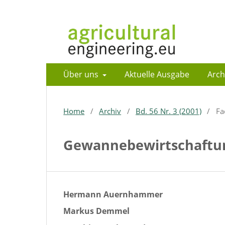
Über uns
Aktuelle Ausgabe
Arch
Home
/
Archiv
/
Bd. 56 Nr. 3 (2001)
/
Fa
Gewannebewirtschaftung
Hermann Auernhammer
Markus Demmel