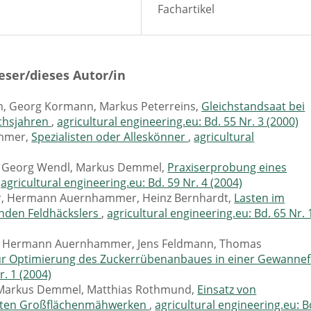
Fachartikel
eser/dieses Autor/in
, Georg Kormann, Markus Peterreins,
Gleichstandsaat bei
uchsjahren
,
agricultural engineering.eu: Bd. 55 Nr. 3 (2000)
mmer,
Spezialisten oder Alleskönner
,
agricultural
r, Georg Wendl, Markus Demmel,
Praxiserprobung eines
,
agricultural engineering.eu: Bd. 59 Nr. 4 (2004)
r, Hermann Auernhammer, Heinz Bernhardt,
Lasten im
enden Feldhäckslers
,
agricultural engineering.eu: Bd. 65 Nr. 
 Hermann Auernhammer, Jens Feldmann, Thomas
ur Optimierung des Zuckerrübenanbaues in einer Gewannef
r. 1 (2004)
 Markus Demmel, Matthias Rothmund,
Einsatz von
auten Großflächenmähwerken
,
agricultural engineering.eu: B