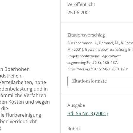
Veröffentlicht
25.06.2001
Zitationsvorschlag
Auernhammer, H., Demmel, M., & Roth
M. (2001). Gewannebewirtschaftung im
Projekt “Zeilitzheim”.
Agricultural
engineering.Eu
,
56
(3), 136–137.
nen überhohen
https://doi.org/10.15150/lt.2001.1731
dstreifen,
Zitationsformate
erteilarbeiten, hohe
Bodenbelastung und in
kömmliche Verfahren
 den Kosten und wegen
Ausgabe
 die
Bd. 56 Nr. 3 (2001)
lle Flurbereinigung
ben verdeutlicht
d
Rubrik