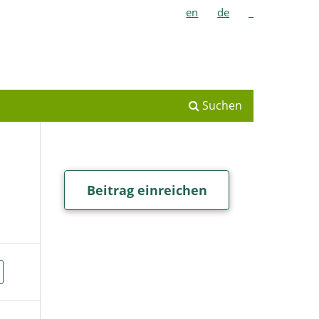
en
de
_
Suchen
Beitrag einreichen