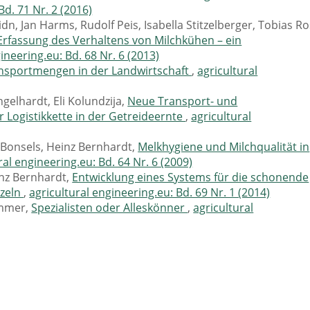
Bd. 71 Nr. 2 (2016)
, Jan Harms, Rudolf Peis, Isabella Stitzelberger, Tobias Ro
Erfassung des Verhaltens von Milchkühen – ein
ineering.eu: Bd. 68 Nr. 6 (2013)
nsportmengen in der Landwirtschaft
,
agricultural
ngelhardt, Eli Kolundzija,
Neue Transport- und
 Logistikkette in der Getreideernte
,
agricultural
 Bonsels, Heinz Bernhardt,
Melkhygiene und Milchqualität in
ral engineering.eu: Bd. 64 Nr. 6 (2009)
nz Bernhardt,
Entwicklung eines Systems für die schonende
rzeln
,
agricultural engineering.eu: Bd. 69 Nr. 1 (2014)
mmer,
Spezialisten oder Alleskönner
,
agricultural