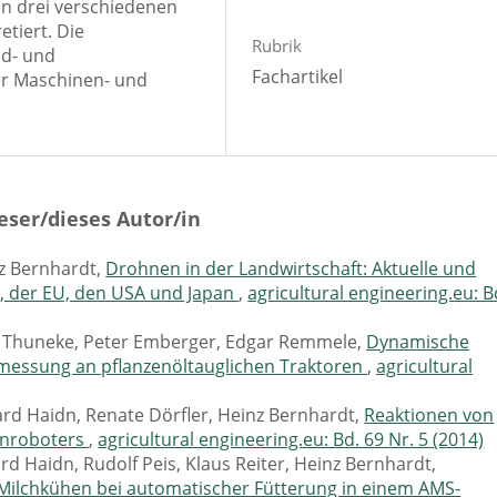
in drei verschiedenen
etiert. Die
Rubrik
ld- und
Fachartikel
er Maschinen- und
eser/dieses Autor/in
nz Bernhardt,
Drohnen in der Landwirtschaft: Aktuelle und
d, der EU, den USA und Japan
,
agricultural engineering.eu: B
us Thuneke, Peter Emberger, Edgar Remmele,
Dynamische
smessung an pflanzenöltauglichen Traktoren
,
agricultural
hard Haidn, Renate Dörfler, Heinz Bernhardt,
Reaktionen von
enroboters
,
agricultural engineering.eu: Bd. 69 Nr. 5 (2014)
 Haidn, Rudolf Peis, Klaus Reiter, Heinz Bernhardt,
ilchkühen bei automatischer Fütterung in einem AMS-