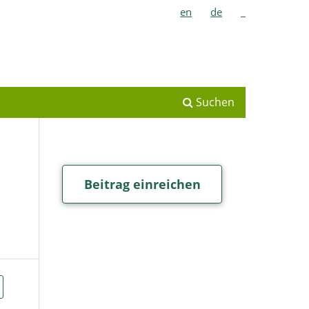
en
de
_
Suchen
Beitrag einreichen