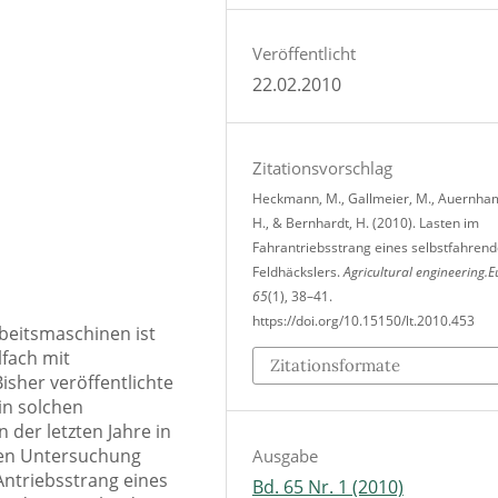
Veröffentlicht
22.02.2010
Zitationsvorschlag
Heckmann, M., Gallmeier, M., Auernh
H., & Bernhardt, H. (2010). Lasten im
Fahrantriebsstrang eines selbstfahren
Feldhäckslers.
Agricultural engineering.E
65
(1), 38–41.
https://doi.org/10.15150/lt.2010.453
rbeitsmaschinen ist
lfach mit
Zitationsformate
isher veröffentlichte
in solchen
 der letzten Jahre in
nden Untersuchung
Ausgabe
Antriebsstrang eines
Bd. 65 Nr. 1 (2010)