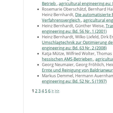
Betrieb
,
agricultural engineering.eu: 
Rosemarie Oberschätzl, Bernhard Haidn
Heinz Bernhardt,
Die automatisierte 
Verfahrensvergleich
,
agricultural eng
Heinz Bernhardt, Günther Weise,
Tra
engineering.eu: Bd. 56 Nr. 1 (2001)
Heinz Bernhardt, Wilko Lixfeld, Dirk E
Umschlagtechnik zur Optimierung der
engineering.eu: Bd. 63 Nr. 2 (2008)
Katja Mütze, Wilfried Wolter, Thomas
hessischen AMS-Betrieben
,
agricultu
Georg Neumaier, Georg Fröhlich, Hei
Ernte und Reinigung von Baldrianwu
Markus Demmel, Hermann Auernha
engineering.eu: Bd. 52 Nr. 5 (1997)
1
2
3
4
5
6
>
>>