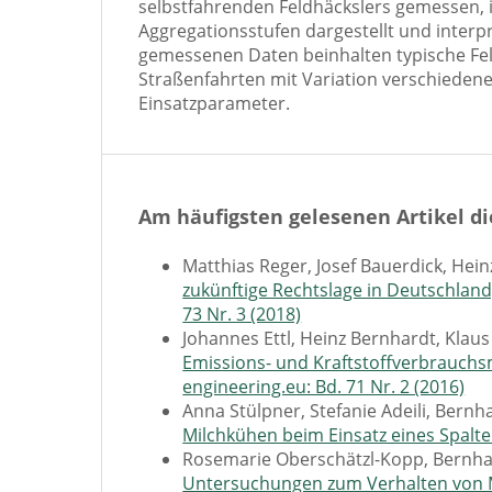
selbstfahrenden Feldhäckslers gemessen, 
Aggregationsstufen dargestellt und interpr
gemessenen Daten beinhalten typische Fe
Straßenfahrten mit Variation verschieden
Einsatzparameter.
Am häufigsten gelesenen Artikel di
Matthias Reger, Josef Bauerdick, Hei
zukünftige Rechtslage in Deutschlan
73 Nr. 3 (2018)
Johannes Ettl, Heinz Bernhardt, Kla
Emissions- und Kraftstoffverbrauch
engineering.eu: Bd. 71 Nr. 2 (2016)
Anna Stülpner, Stefanie Adeili, Bern
Milchkühen beim Einsatz eines Spalt
Rosemarie Oberschätzl-Kopp, Bernhard
Untersuchungen zum Verhalten von M