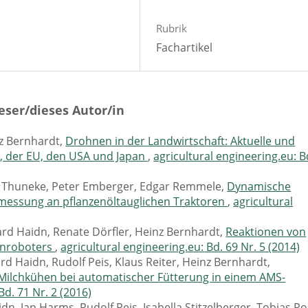
Rubrik
Fachartikel
eser/dieses Autor/in
nz Bernhardt,
Drohnen in der Landwirtschaft: Aktuelle und
d, der EU, den USA und Japan
,
agricultural engineering.eu: B
us Thuneke, Peter Emberger, Edgar Remmele,
Dynamische
smessung an pflanzenöltauglichen Traktoren
,
agricultural
hard Haidn, Renate Dörfler, Heinz Bernhardt,
Reaktionen von
enroboters
,
agricultural engineering.eu: Bd. 69 Nr. 5 (2014)
 Haidn, Rudolf Peis, Klaus Reiter, Heinz Bernhardt,
ilchkühen bei automatischer Fütterung in einem AMS-
Bd. 71 Nr. 2 (2016)
, Jan Harms, Rudolf Peis, Isabella Stitzelberger, Tobias Ro