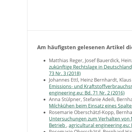
Am häufigsten gelesenen Artikel di
Matthias Reger, Josef Bauerdick, Hei
zukünftige Rechtslage in Deutschlan
73 Nr. 3 (2018)
Johannes Ettl, Heinz Bernhardt, Kla
Emissions- und Kraftstoffverbrauch
engineering.eu: Bd. 71 Nr. 2 (2016)
Anna Stülpner, Stefanie Adeili, Bern
Milchkühen beim Einsatz eines Spalt
Rosemarie Oberschätzl-Kopp, Bernhard
Untersuchungen zum Verhalten von M
Betrieb
,
agricultural engineering.eu: 
Rosemarie Oberschätzl, Bernhard Haidn