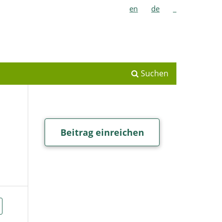
en
de
_
Suchen
Beitrag einreichen