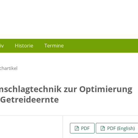
iv
Historie
Termine
chartikel
mschlagtechnik zur Optimierung
r Getreideernte
PDF
PDF (English)