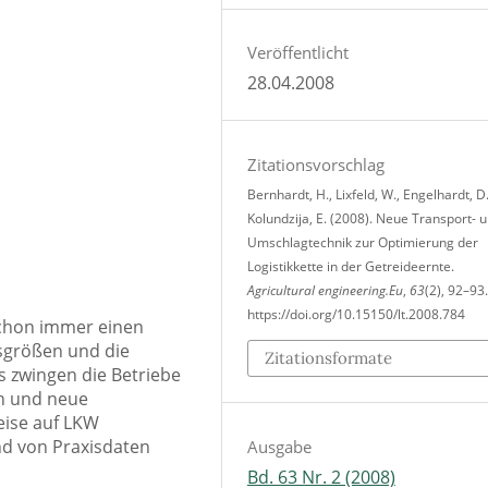
Veröffentlicht
28.04.2008
Zitationsvorschlag
Bernhardt, H., Lixfeld, W., Engelhardt, D
Kolundzija, E. (2008). Neue Transport- 
Umschlagtechnik zur Optimierung der
Logistikkette in der Getreideernte.
Agricultural engineering.Eu
,
63
(2), 92–93.
https://doi.org/10.15150/lt.2008.784
 schon immer einen
sgrößen und die
Zitationsformate
 zwingen die Betriebe
en und neue
eise auf LKW
nd von Praxisdaten
Ausgabe
Bd. 63 Nr. 2 (2008)