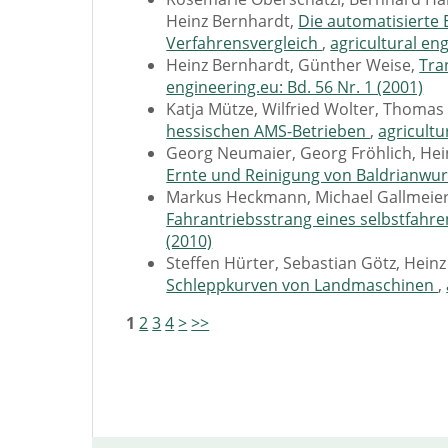
Heinz Bernhardt,
Die automatisierte 
Verfahrensvergleich
,
agricultural eng
Heinz Bernhardt, Günther Weise,
Tra
engineering.eu: Bd. 56 Nr. 1 (2001)
Katja Mütze, Wilfried Wolter, Thomas
hessischen AMS-Betrieben
,
agricultu
Georg Neumaier, Georg Fröhlich, Hei
Ernte und Reinigung von Baldrianwu
Markus Heckmann, Michael Gallmeie
Fahrantriebsstrang eines selbstfahr
(2010)
Steffen Hürter, Sebastian Götz, Hein
Schleppkurven von Landmaschinen
,
1
2
3
4
>
>>