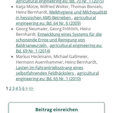
agricultural engineering.eu: Bd. 70 Nr. 1 (2015)
Katja Mütze, Wilfried Wolter, Thomas Bonsels,
Heinz Bernhardt,
Melkhygiene und Milchqualität
in hessischen AMS-Betrieben
,
agricultural
engineering.eu: Bd. 64 Nr. 6 (2009)
Georg Neumaier, Georg Fröhlich, Heinz
Bernhardt,
Entwicklung eines Systems für die
schonende Ernte und Reinigung von
Baldrianwurzeln
,
agricultural engineering.eu:
Bd. 69 Nr. 1 (2014)
Markus Heckmann, Michael Gallmeier,
Hermann Auernhammer, Heinz Bernhardt,
Lasten im Fahrantriebsstrang eines
selbstfahrenden Feldhäckslers
,
agricultural
engineering.eu: Bd. 65 Nr. 1 (2010)
1
2
3
4
5
6
>
>>
Beitrag einreichen