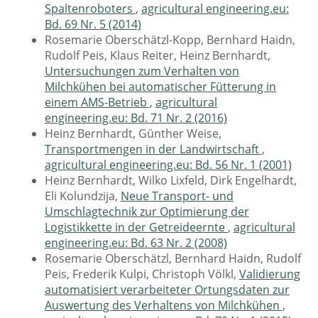
Spaltenroboters
,
agricultural engineering.eu:
Bd. 69 Nr. 5 (2014)
Rosemarie Oberschätzl-Kopp, Bernhard Haidn,
Rudolf Peis, Klaus Reiter, Heinz Bernhardt,
Untersuchungen zum Verhalten von
Milchkühen bei automatischer Fütterung in
einem AMS-Betrieb
,
agricultural
engineering.eu: Bd. 71 Nr. 2 (2016)
Heinz Bernhardt, Günther Weise,
Transportmengen in der Landwirtschaft
,
agricultural engineering.eu: Bd. 56 Nr. 1 (2001)
Heinz Bernhardt, Wilko Lixfeld, Dirk Engelhardt,
Eli Kolundzija,
Neue Transport- und
Umschlagtechnik zur Optimierung der
Logistikkette in der Getreideernte
,
agricultural
engineering.eu: Bd. 63 Nr. 2 (2008)
Rosemarie Oberschätzl, Bernhard Haidn, Rudolf
Peis, Frederik Kulpi, Christoph Völkl,
Validierung
automatisiert verarbeiteter Ortungsdaten zur
Auswertung des Verhaltens von Milchkühen
,