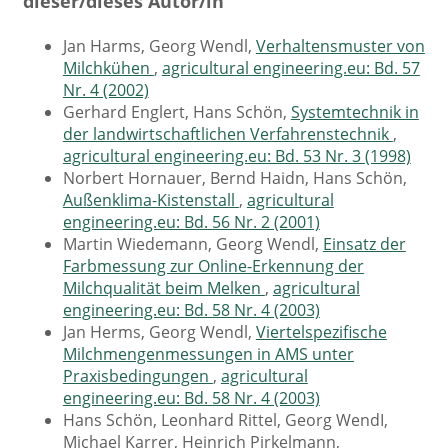
dieser/dieses Autor/in
Jan Harms, Georg Wendl,
Verhaltensmuster von
Milchkühen
,
agricultural engineering.eu: Bd. 57
Nr. 4 (2002)
Gerhard Englert, Hans Schön,
Systemtechnik in
der landwirtschaftlichen Verfahrenstechnik
,
agricultural engineering.eu: Bd. 53 Nr. 3 (1998)
Norbert Hornauer, Bernd Haidn, Hans Schön,
Außenklima-Kistenstall
,
agricultural
engineering.eu: Bd. 56 Nr. 2 (2001)
Martin Wiedemann, Georg Wendl,
Einsatz der
Farbmessung zur Online-Erkennung der
Milchqualität beim Melken
,
agricultural
engineering.eu: Bd. 58 Nr. 4 (2003)
Jan Herms, Georg Wendl,
Viertelspezifische
Milchmengenmessungen in AMS unter
Praxisbedingungen
,
agricultural
engineering.eu: Bd. 58 Nr. 4 (2003)
Hans Schön, Leonhard Rittel, Georg WendI,
Michael Karrer, Heinrich Pirkelmann,