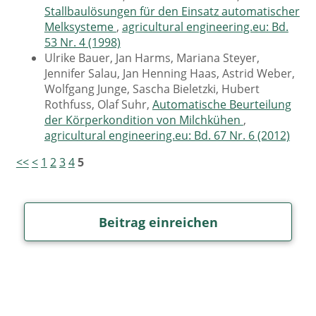
Stallbaulösungen für den Einsatz automatischer
Melksysteme
,
agricultural engineering.eu: Bd.
53 Nr. 4 (1998)
Ulrike Bauer, Jan Harms, Mariana Steyer,
Jennifer Salau, Jan Henning Haas, Astrid Weber,
Wolfgang Junge, Sascha Bieletzki, Hubert
Rothfuss, Olaf Suhr,
Automatische Beurteilung
der Körperkondition von Milchkühen
,
agricultural engineering.eu: Bd. 67 Nr. 6 (2012)
<<
<
1
2
3
4
5
Beitrag einreichen