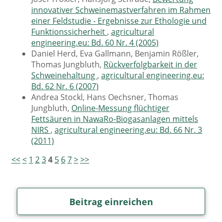
innovativer Schweinemastverfahren im Rahmen
einer Feldstudie - Ergebnisse zur Ethologie und
Funktionssicherheit
,
agricultural
engineering.eu: Bd. 60 Nr. 4 (2005)
Daniel Herd, Eva Gallmann, Benjamin Rößler,
Thomas Jungbluth,
Rückverfolgbarkeit in der
Schweinehaltung
,
agricultural engineering.eu:
Bd. 62 Nr. 6 (2007)
Andrea Stockl, Hans Oechsner, Thomas
Jungbluth,
Online-Messung flüchtiger
Fettsäuren in NawaRo-Biogasanlagen mittels
NIRS
,
agricultural engineering.eu: Bd. 66 Nr. 3
(2011)
<<
<
1
2
3
4
5
6
7
>
>>
Beitrag einreichen