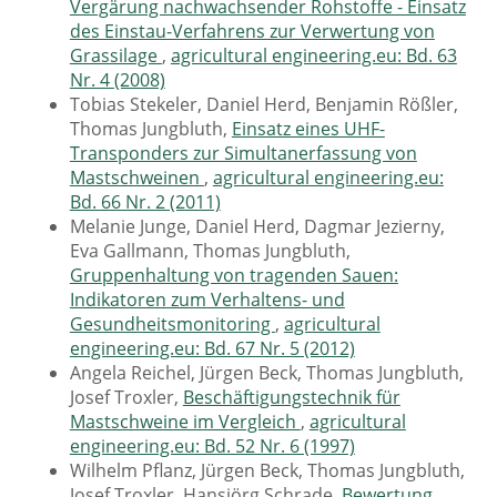
Vergärung nachwachsender Rohstoffe - Einsatz
des Einstau-Verfahrens zur Verwertung von
Grassilage
,
agricultural engineering.eu: Bd. 63
Nr. 4 (2008)
Tobias Stekeler, Daniel Herd, Benjamin Rößler,
Thomas Jungbluth,
Einsatz eines UHF-
Transponders zur Simultanerfassung von
Mastschweinen
,
agricultural engineering.eu:
Bd. 66 Nr. 2 (2011)
Melanie Junge, Daniel Herd, Dagmar Jezierny,
Eva Gallmann, Thomas Jungbluth,
Gruppenhaltung von tragenden Sauen:
Indikatoren zum Verhaltens- und
Gesundheitsmonitoring
,
agricultural
engineering.eu: Bd. 67 Nr. 5 (2012)
Angela Reichel, Jürgen Beck, Thomas Jungbluth,
Josef Troxler,
Beschäftigungstechnik für
Mastschweine im Vergleich
,
agricultural
engineering.eu: Bd. 52 Nr. 6 (1997)
Wilhelm Pflanz, Jürgen Beck, Thomas Jungbluth,
Josef Troxler, Hansjörg Schrade,
Bewertung