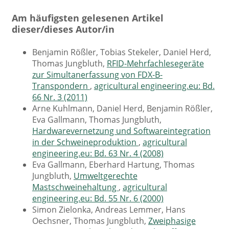
Am häufigsten gelesenen Artikel
dieser/dieses Autor/in
Benjamin Rößler, Tobias Stekeler, Daniel Herd,
Thomas Jungbluth,
RFID-Mehrfachlesegeräte
zur Simultanerfassung von FDX-B-
Transpondern
,
agricultural engineering.eu: Bd.
66 Nr. 3 (2011)
Arne Kuhlmann, Daniel Herd, Benjamin Rößler,
Eva Gallmann, Thomas Jungbluth,
Hardwarevernetzung und Softwareintegration
in der Schweineproduktion
,
agricultural
engineering.eu: Bd. 63 Nr. 4 (2008)
Eva Gallmann, Eberhard Hartung, Thomas
Jungbluth,
Umweltgerechte
Mastschweinehaltung
,
agricultural
engineering.eu: Bd. 55 Nr. 6 (2000)
Simon Zielonka, Andreas Lemmer, Hans
Oechsner, Thomas Jungbluth,
Zweiphasige