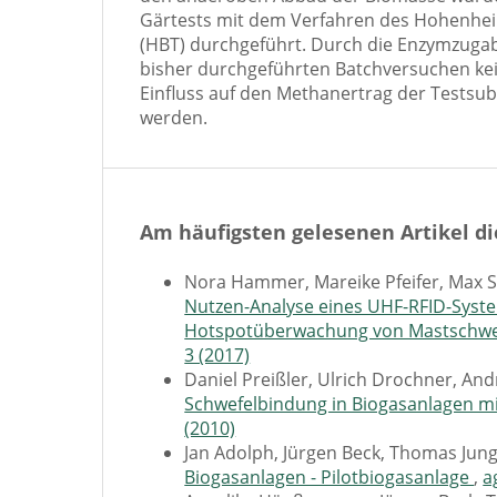
Gärtests mit dem Verfahren des Hohenhei
(HBT) durchgeführt. Durch die Enzymzuga
bisher durchgeführten Batchversuchen kein
Einfluss auf den Methanertrag der Testsu
werden.
Am häufigsten gelesenen Artikel di
Nora Hammer, Mareike Pfeifer, Max St
Nutzen-Analyse eines UHF-RFID-Syst
Hotspotüberwachung von Mastschwe
3 (2017)
Daniel Preißler, Ulrich Drochner, A
Schwefelbindung in Biogasanlagen mi
(2010)
Jan Adolph, Jürgen Beck, Thomas Jun
Biogasanlagen - Pilotbiogasanlage
,
a