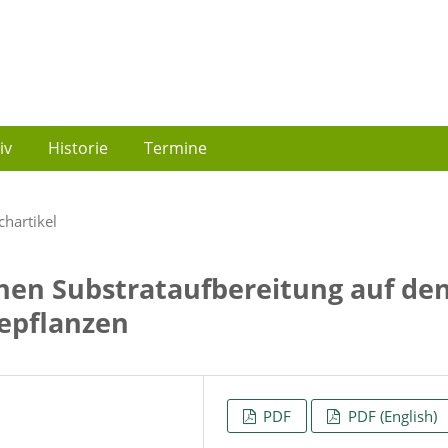
iv
Historie
Termine
chartikel
chen Substrataufbereitung auf de
iepflanzen
PDF
PDF (English)