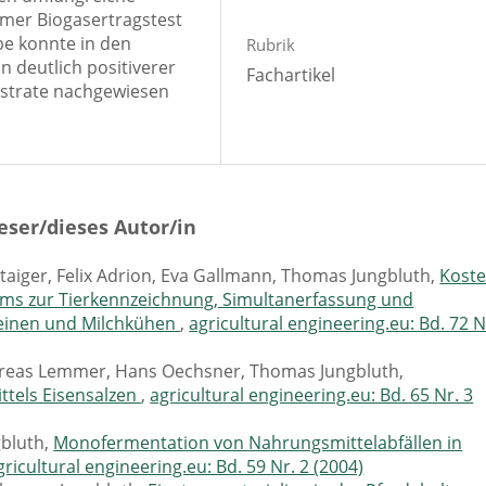
mer Biogasertragstest
be konnte in den
Rubrik
 deutlich positiverer
Fachartikel
bstrate nachgewiesen
eser/dieses Autor/in
aiger, Felix Adrion, Eva Gallmann, Thomas Jungbluth,
Koste
ems zur Tierkennzeichnung, Simultanerfassung und
inen und Milchkühen
,
agricultural engineering.eu: Bd. 72 N
ndreas Lemmer, Hans Oechsner, Thomas Jungbluth,
ttels Eisensalzen
,
agricultural engineering.eu: Bd. 65 Nr. 3
gbluth,
Monofermentation von Nahrungsmittelabfällen in
gricultural engineering.eu: Bd. 59 Nr. 2 (2004)