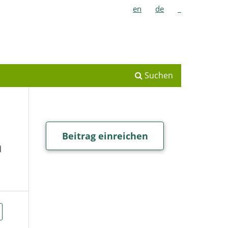
en
de
_
Suchen
Beitrag einreichen
n