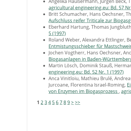
Angelika Häußermann, Jürgen Beck, 
agricultural engineering.eu: Bd. 57 Nr
Britt Schumacher, Hans Oechsner, T
Aufschluss reifer Triticale zur Biog
Eberhard Hartung, Thomas Jungblut
5 (1997)
Roland Weber, Alexandra Ettlinger, B
Entmistungsschieber für Mastschwe
Jochen Vogtherr, Hans Oechsner, A
Biogasanlagen in Baden-Württembe
Martin Lösch, Dominik Stauß, Herma
engineering.eu: Bd. 52 Nr. 1 (1997)
Anca Vinitloiu, Mathieu Brulé, Andr
Jurcoane, Florentina Israel-Roming,
E
von Enzymen im Biogasprozess
,
agri
1
2
3
4
5
6
7
8
9
>
>>