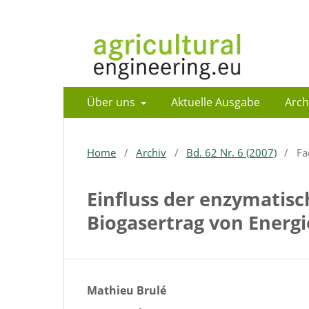
Über uns
Aktuelle Ausgabe
Arch
Home
/
Archiv
/
Bd. 62 Nr. 6 (2007)
/
Fa
Einfluss der enzymatis
Biogasertrag von Energ
Mathieu Brulé