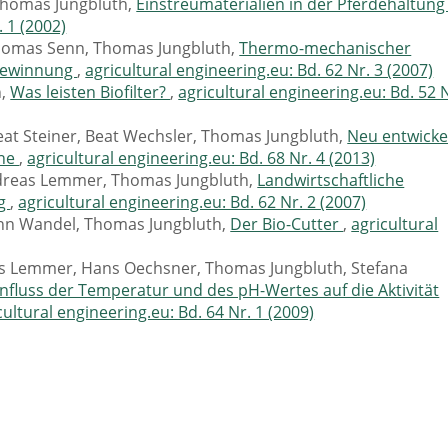
Thomas Jungbluth,
Einstreumaterialien in der Pferdehaltun
. 1 (2002)
homas Senn, Thomas Jungbluth,
Thermo-mechanischer
asgewinnung
,
agricultural engineering.eu: Bd. 62 Nr. 3 (2007)
h,
Was leisten Biofilter?
,
agricultural engineering.eu: Bd. 52 
eat Steiner, Beat Wechsler, Thomas Jungbluth,
Neu entwicke
ine
,
agricultural engineering.eu: Bd. 68 Nr. 4 (2013)
ndreas Lemmer, Thomas Jungbluth,
Landwirtschaftliche
rg
,
agricultural engineering.eu: Bd. 62 Nr. 2 (2007)
nn Wandel, Thomas Jungbluth,
Der Bio-Cutter
,
agricultural
eas Lemmer, Hans Oechsner, Thomas Jungbluth, Stefana
influss der Temperatur und des pH-Wertes auf die Aktivität
cultural engineering.eu: Bd. 64 Nr. 1 (2009)