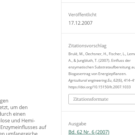
Veröffentlicht
17.12.2007
Zitationsvorschlag
Brulé, M., Oechsner, H., Fischer, L., Le
A., & Jungbluth, T. (2007). Einfluss der
enzymatischen Substrataufbereitung au
Biogasertrag von Energiepflanzen.
Agricultural engineering.Eu
,
62
(6), 414–4
https://doi.org/10.15150/lt.2007.1033
Zitationsformate
igen
etzt, um den
durch einen
ulose und Hemi-
Ausgabe
s Enzymeinflusses auf
Bd. 62 Nr. 6 (2007)
en umfangreiche