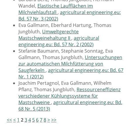
Wandel,
Elastische Laufflächen im
Milchviehlaufstall
,
agricultural engineering.eu:
Bd. 57 Nr. 3 (2002)
Eva Gallmann, Eberhard Hartung, Thomas
Jungbluth,
Umweltgerechte
Mastschweinehaltung II
,
agricultural
engineering.eu: Bd. 57 Nr. 2 (2002)
Stefanie Baumann, Stephanie Sonntag, Eva
Gallmann, Thomas Jungbluth,
Untersuchungen
zur automatischen Milchfütterung von
Saugferkeln
,
agricultural engineering.eu: Bd. 67
Nr. 1 (2012)
Joachim Pertagnol, Eva Gallmann, Wilhelm
Pflanz, Thomas Jungbluth,
Ressourceneffizienz
verschiedener Kühlungssysteme für
Mastschweine
,
agricultural engineering.eu: Bd.
68 Nr. 5 (2013)
<<
<
1
2
3
4
5
6
7
8
>
>>