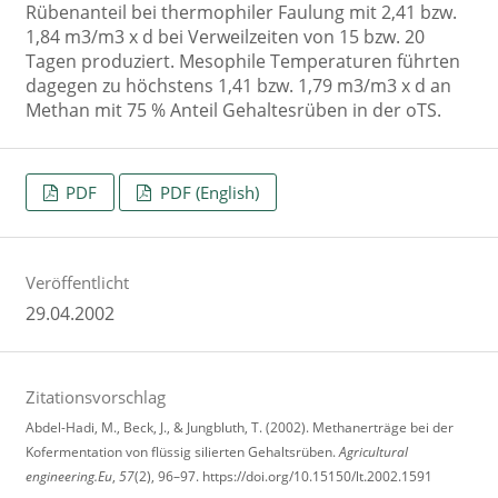
Rübenanteil bei thermophiler Faulung mit 2,41 bzw.
1,84 m3/m3 x d bei Verweilzeiten von 15 bzw. 20
Tagen produziert. Mesophile Temperaturen führten
dagegen zu höchstens 1,41 bzw. 1,79 m3/m3 x d an
Methan mit 75 % Anteil Gehaltesrüben in der oTS.
PDF
PDF (English)
Veröffentlicht
29.04.2002
Zitationsvorschlag
Abdel-Hadi, M., Beck, J., & Jungbluth, T. (2002). Methanerträge bei der
Kofermentation von flüssig silierten Gehaltsrüben.
Agricultural
engineering.Eu
,
57
(2), 96–97. https://doi.org/10.15150/lt.2002.1591