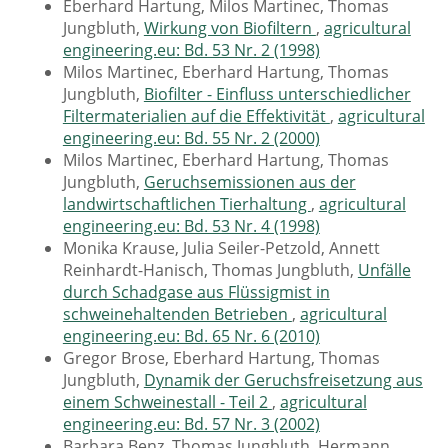
Eberhard Hartung, Milos Martinec, Thomas
Jungbluth,
Wirkung von Biofiltern
,
agricultural
engineering.eu: Bd. 53 Nr. 2 (1998)
Milos Martinec, Eberhard Hartung, Thomas
Jungbluth,
Biofilter - Einfluss unterschiedlicher
Filtermaterialien auf die Effektivität
,
agricultural
engineering.eu: Bd. 55 Nr. 2 (2000)
Milos Martinec, Eberhard Hartung, Thomas
Jungbluth,
Geruchsemissionen aus der
landwirtschaftlichen Tierhaltung
,
agricultural
engineering.eu: Bd. 53 Nr. 4 (1998)
Monika Krause, Julia Seiler-Petzold, Annett
Reinhardt-Hanisch, Thomas Jungbluth,
Unfälle
durch Schadgase aus Flüssigmist in
schweinehaltenden Betrieben
,
agricultural
engineering.eu: Bd. 65 Nr. 6 (2010)
Gregor Brose, Eberhard Hartung, Thomas
Jungbluth,
Dynamik der Geruchsfreisetzung aus
einem Schweinestall - Teil 2
,
agricultural
engineering.eu: Bd. 57 Nr. 3 (2002)
Barbara Benz, Thomas Jungbluth, Hermann