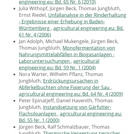
engineering.eu: Bd. 65 Nr. 6 (2010)
Julia Withopf, Jürgen Beck, Thomas Jungbluth,
Ernst Riedel,
Unfallanalyse in der Rinderhaltung
- Ergebnisse einer Erhebung in Baden-
Württemberg
,
agricultural engineering.eu: Bd.
61 Nr. 4 (2006)
Jan Adolph, Michael Mukengele, Jürgen Beck,
Thomas Jungbluth,
Monofermentation von
Nahrungsmittelabfällen in Biogasanlagen -
Laboruntersuchungen
,
agricultural
engineering.eu: Bd. 59 Nr. 1 (2004)
Nora Warter, Wilhelm Pflanz, Thomas
Jungbluth,
Erdrückungsursachen in
Abferkelbuchten ohne Fixierung der Sau
,
agricultural engineering.eu: Bd. 64 Nr. 4 (2009)
Peter Epinatjeff, Daniel Havenith, Thomas
Jungbluth,
Instandsetzung von Gärfutter-
Flachsiloanlagen
,
agricultural engineering.eu:
Bd. 55 Nr. 1 (2000)
Jürgen Beck, Ralf Schmalzbauer, Thomas
Jungbluth,
Thermische Verwertung tierischer