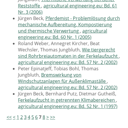
Reststoffe
,
agricultural engineering.eu: Bd. 61
Nr. 3 (2006)
Jürgen Beck,
Pferdemist - Problemlösung durch
mechanische Aufbereitung, Kompostierung
und thermische Verwertung
,
agricultural
engineering.eu: Bd. 60 Nr. 1 (2005)
Roland Weber, Annegret Kircher, Beat
Wechsler, Thomas Jungbluth,
Wie tiergerecht
sind Rohrbreiautomaten in der Ferkelaufzucht
,
agricultural engineering.eu: Bd. 57 Nr. 2 (2002)
Peter Epinatjeff, Tobias Bohl, Thomas
Jungbluth,
Bremswirkung von
Windschutzanlagen für Außenklimaställe
,
agricultural engineering.eu: Bd. 57 Nr. 2 (2002)
Jürgen Beck, Bernhard Putz, Dietmar Gutheiß,
Ferkelaufzucht in getrennten Klimabereichen
,
agricultural engineering.eu: Bd. 52 Nr. 1 (1997)
<<
<
1
2
3
4
5
6
7
8
>
>>