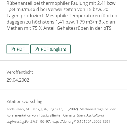
Rübenanteil bei thermophiler Faulung mit 2,41 bzw.
1,84 m3/m3 x d bei Verweilzeiten von 15 bzw. 20
Tagen produziert. Mesophile Temperaturen führten
dagegen zu höchstens 1,41 bzw. 1,79 m3/m3 x d an
Methan mit 75 % Anteil Gehaltesrüben in der oTS.
PDF
PDF (English)
Veröffentlicht
29.04.2002
Zitationsvorschlag
Abdel-Hadi, M., Beck, J., & Jungbluth, T. (2002). Methanerträge bei der
Kofermentation von flüssig silierten Gehaltsrüben.
Agricultural
engineering.Eu
,
57
(2), 96–97. https://doi.org/10.15150/lt.2002.1591