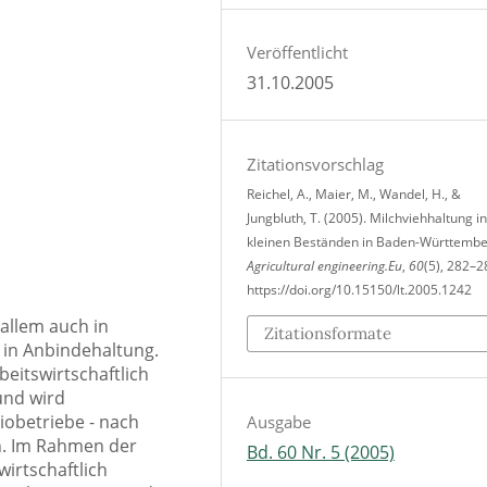
Veröffentlicht
31.10.2005
Zitationsvorschlag
Reichel, A., Maier, M., Wandel, H., &
Jungbluth, T. (2005). Milchviehhaltung in
kleinen Beständen in Baden-Württembe
Agricultural engineering.Eu
,
60
(5), 282–2
https://doi.org/10.15150/lt.2005.1242
 allem auch in
Zitationsformate
 in Anbindehaltung.
eitswirtschaftlich
 und wird
iobetriebe - nach
Ausgabe
en. Im Rahmen der
Bd. 60 Nr. 5 (2005)
irtschaftlich