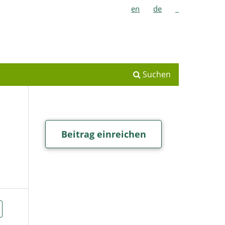
en
de
_
Suchen
Beitrag einreichen