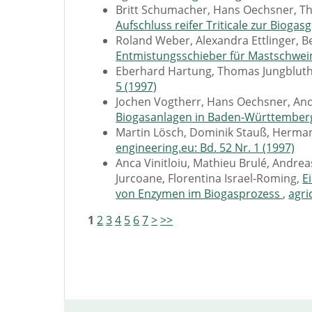
Britt Schumacher, Hans Oechsner, T
Aufschluss reifer Triticale zur Biog
Roland Weber, Alexandra Ettlinger, B
Entmistungsschieber für Mastschwe
Eberhard Hartung, Thomas Jungblut
5 (1997)
Jochen Vogtherr, Hans Oechsner, A
Biogasanlagen in Baden-Württembe
Martin Lösch, Dominik Stauß, Herma
engineering.eu: Bd. 52 Nr. 1 (1997)
Anca Vinitloiu, Mathieu Brulé, Andr
Jurcoane, Florentina Israel-Roming,
E
von Enzymen im Biogasprozess
,
agri
1
2
3
4
5
6
7
>
>>