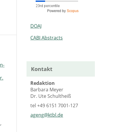
DOAJ
CABI Abstracts
n-
Kontakt
r.
Redaktion
Barbara Meyer
Dr. Ute Schultheiß
tel
+49 6151 7001-127
ageng@ktbl.de
g
,