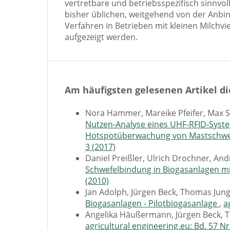
vertretbare und betriebsspezifisch sinnvol
bisher üblichen, weitgehend von der Anbi
Verfahren in Betrieben mit kleinen Milchv
aufgezeigt werden.
Am häufigsten gelesenen Artikel di
Nora Hammer, Mareike Pfeifer, Max St
Nutzen-Analyse eines UHF-RFID-Syst
Hotspotüberwachung von Mastschwe
3 (2017)
Daniel Preißler, Ulrich Drochner, A
Schwefelbindung in Biogasanlagen mi
(2010)
Jan Adolph, Jürgen Beck, Thomas Jun
Biogasanlagen - Pilotbiogasanlage
,
a
Angelika Häußermann, Jürgen Beck, 
agricultural engineering.eu: Bd. 57 Nr