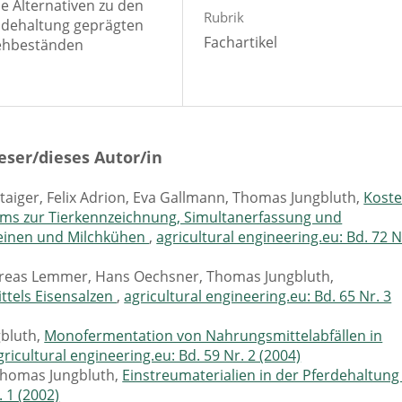
le Alternativen zu den
Rubrik
ndehaltung geprägten
Fachartikel
iehbeständen
eser/dieses Autor/in
aiger, Felix Adrion, Eva Gallmann, Thomas Jungbluth,
Koste
ems zur Tierkennzeichnung, Simultanerfassung und
inen und Milchkühen
,
agricultural engineering.eu: Bd. 72 N
ndreas Lemmer, Hans Oechsner, Thomas Jungbluth,
ttels Eisensalzen
,
agricultural engineering.eu: Bd. 65 Nr. 3
gbluth,
Monofermentation von Nahrungsmittelabfällen in
gricultural engineering.eu: Bd. 59 Nr. 2 (2004)
Thomas Jungbluth,
Einstreumaterialien in der Pferdehaltun
. 1 (2002)