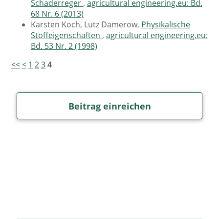
Schaderreger
,
agricultural engineering.eu: Bd.
68 Nr. 6 (2013)
Karsten Koch, Lutz Damerow,
Physikalische
Stoffeigenschaften
,
agricultural engineering.eu:
Bd. 53 Nr. 2 (1998)
<<
<
1
2
3
4
Beitrag einreichen