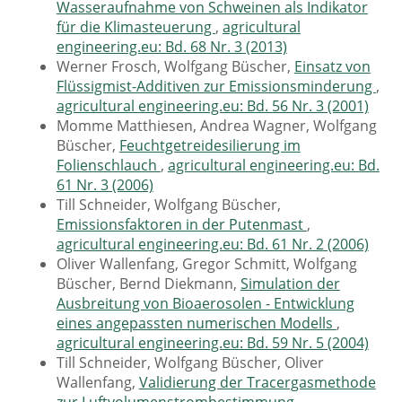
Wasseraufnahme von Schweinen als Indikator
für die Klimasteuerung
,
agricultural
engineering.eu: Bd. 68 Nr. 3 (2013)
Werner Frosch, Wolfgang Büscher,
Einsatz von
Flüssigmist-Additiven zur Emissionsminderung
,
agricultural engineering.eu: Bd. 56 Nr. 3 (2001)
Momme Matthiesen, Andrea Wagner, Wolfgang
Büscher,
Feuchtgetreidesilierung im
Folienschlauch
,
agricultural engineering.eu: Bd.
61 Nr. 3 (2006)
Till Schneider, Wolfgang Büscher,
Emissionsfaktoren in der Putenmast
,
agricultural engineering.eu: Bd. 61 Nr. 2 (2006)
Oliver Wallenfang, Gregor Schmitt, Wolfgang
Büscher, Bernd Diekmann,
Simulation der
Ausbreitung von Bioaerosolen - Entwicklung
eines angepassten numerischen Modells
,
agricultural engineering.eu: Bd. 59 Nr. 5 (2004)
Till Schneider, Wolfgang Büscher, Oliver
Wallenfang,
Validierung der Tracergasmethode