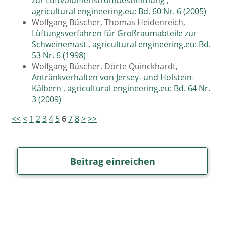
zur Luftvolumenstrombestimmung
,
agricultural engineering.eu: Bd. 60 Nr. 6 (2005)
Wolfgang Büscher, Thomas Heidenreich,
Lüftungsverfahren für Großraumabteile zur
Schweinemast
,
agricultural engineering.eu: Bd.
53 Nr. 6 (1998)
Wolfgang Büscher, Dörte Quinckhardt,
Antränkverhalten von Jersey- und Holstein-
Kälbern
,
agricultural engineering.eu: Bd. 64 Nr.
3 (2009)
<<
<
1
2
3
4
5
6
7
8
>
>>
Beitrag einreichen