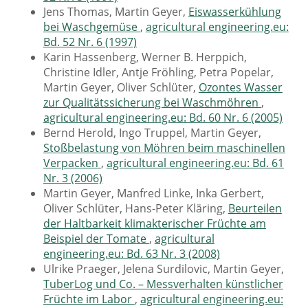
Jens Thomas, Martin Geyer,
Eiswasserkühlung
bei Waschgemüse
,
agricultural engineering.eu:
Bd. 52 Nr. 6 (1997)
Karin Hassenberg, Werner B. Herppich,
Christine Idler, Antje Fröhling, Petra Popelar,
Martin Geyer, Oliver Schlüter,
Ozontes Wasser
zur Qualitätssicherung bei Waschmöhren
,
agricultural engineering.eu: Bd. 60 Nr. 6 (2005)
Bernd Herold, Ingo Truppel, Martin Geyer,
Stoßbelastung von Möhren beim maschinellen
Verpacken
,
agricultural engineering.eu: Bd. 61
Nr. 3 (2006)
Martin Geyer, Manfred Linke, Inka Gerbert,
Oliver Schlüter, Hans-Peter Kläring,
Beurteilen
der Haltbarkeit klimakterischer Früchte am
Beispiel der Tomate
,
agricultural
engineering.eu: Bd. 63 Nr. 3 (2008)
Ulrike Praeger, Jelena Surdilovic, Martin Geyer,
TuberLog und Co. – Messverhalten künstlicher
Früchte im Labor
,
agricultural engineering.eu: