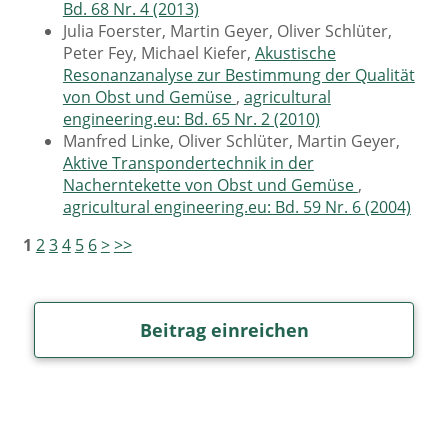
Bd. 68 Nr. 4 (2013)
Julia Foerster, Martin Geyer, Oliver Schlüter,
Peter Fey, Michael Kiefer,
Akustische
Resonanzanalyse zur Bestimmung der Qualität
von Obst und Gemüse
,
agricultural
engineering.eu: Bd. 65 Nr. 2 (2010)
Manfred Linke, Oliver Schlüter, Martin Geyer,
Aktive Transpondertechnik in der
Nacherntekette von Obst und Gemüse
,
agricultural engineering.eu: Bd. 59 Nr. 6 (2004)
1
2
3
4
5
6
>
>>
Beitrag einreichen