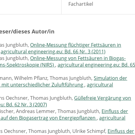
Fachartikel
eser/dieses Autor/in
as Jungbluth,
Online-Messung flüchtiger Fettsäuren in
,
agricultural engineering.eu: Bd. 66 Nr. 3 (2011)
as Jungbluth,
Online-Messung von Fettsäuren in Biogas-
ons-Spektroskopie (NIRS)
,
agricultural engineering.eu: Bd. 6
lmann, Wilhelm Pflanz, Thomas Jungbluth,
Simulation der
 mit unterschiedlicher Zuluftführung
,
agricultural
ans Oechsner, Thomas Jungbluth,
Güllefreie Vergärung von
u: Bd. 62 Nr. 3 (2007)
Fischer, Andreas Lemmer, Thomas Jungbluth,
Einfluss der
auf den Biogasertrag von Energiepflanzen
,
agricultural
s Oechsner, Thomas Jungbluth, Ulrike Schimpf,
Einfluss der