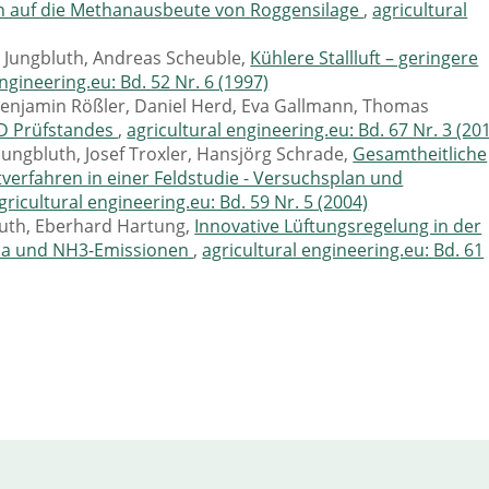
n auf die Methanausbeute von Roggensilage
,
agricultural
s Jungbluth, Andreas Scheuble,
Kühlere Stallluft – geringere
ngineering.eu: Bd. 52 Nr. 6 (1997)
 Benjamin Rößler, Daniel Herd, Eva Gallmann, Thomas
ID Prüfstandes
,
agricultural engineering.eu: Bd. 67 Nr. 3 (20
Jungbluth, Josef Troxler, Hansjörg Schrade,
Gesamtheitliche
erfahren in einer Feldstudie - Versuchsplan und
gricultural engineering.eu: Bd. 59 Nr. 5 (2004)
th, Eberhard Hartung,
Innovative Lüftungsregelung in der
lima und NH3-Emissionen
,
agricultural engineering.eu: Bd. 61