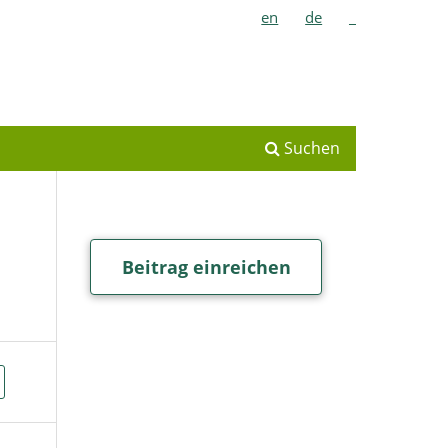
en
de
_
Suchen
Beitrag einreichen