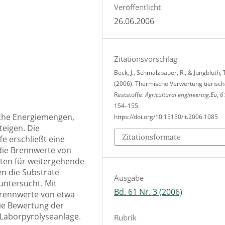
Veröffentlicht
26.06.2006
Zitationsvorschlag
Beck, J., Schmalzbauer, R., & Jungbluth, 
(2006). Thermische Verwertung tierisch
Reststoffe.
Agricultural engineering.Eu
,
6
154–155.
iche Energiemengen,
https://doi.org/10.15150/lt.2006.1085
teigen. Die
Zitationsformate
e erschließt eine
 die Brennwerte von
sten für weitergehende
n die Substrate
Ausgabe
untersucht. Mit
Bd. 61 Nr. 3 (2006)
Brennwerte von etwa
die Bewertung der
 Laborpyrolyseanlage.
Rubrik