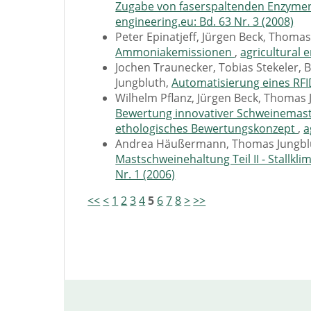
Zugabe von faserspaltenden Enzyme
engineering.eu: Bd. 63 Nr. 3 (2008)
Peter Epinatjeff, Jürgen Beck, Thoma
Ammoniakemissionen
,
agricultural e
Jochen Traunecker, Tobias Stekeler,
Jungbluth,
Automatisierung eines RF
Wilhelm Pflanz, Jürgen Beck, Thomas 
Bewertung innovativer Schweinemastv
ethologisches Bewertungskonzept
,
a
Andrea Häußermann, Thomas Jungblu
Mastschweinehaltung Teil II - Stallk
Nr. 1 (2006)
<<
<
1
2
3
4
5
6
7
8
>
>>