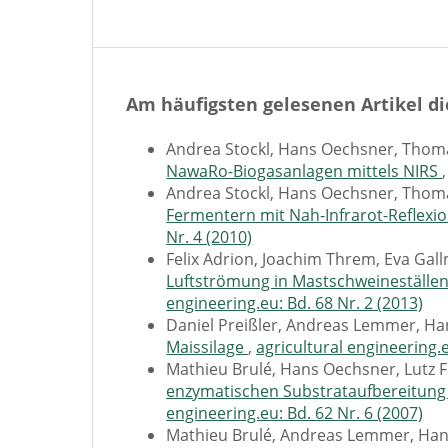
Am häufigsten gelesenen Artikel di
Andrea Stockl, Hans Oechsner, Thom
NawaRo-Biogasanlagen mittels NIRS
Andrea Stockl, Hans Oechsner, Thom
Fermentern mit Nah-Infrarot-Reflexi
Nr. 4 (2010)
Felix Adrion, Joachim Threm, Eva Gal
Luftströmung in Mastschweineställen
engineering.eu: Bd. 68 Nr. 2 (2013)
Daniel Preißler, Andreas Lemmer, H
Maissilage
,
agricultural engineering.e
Mathieu Brulé, Hans Oechsner, Lutz 
enzymatischen Substrataufbereitung 
engineering.eu: Bd. 62 Nr. 6 (2007)
Mathieu Brulé, Andreas Lemmer, Han