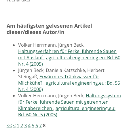
Am häufigsten gelesenen Artikel
dieser/dieses Autor/in
Volker Herrmann, Jürgen Beck,
Haltungsverfahren für Ferkel führende Sauen
mit Auslauf
,
agricultural engineering.eu: Bd. 60
Nr. 4 (2005)
Jürgen Beck, Daniela Katzschke, Herbert
Steingaß,
Erwärmtes Tränkwasser für
Milchkühe?
,
agricultural engineering.eu: Bd. 55
Nr. 4 (2000)
Volker Herrmann, Jürgen Beck,
Haltungssystem
für Ferkel führende Sauen mit getrennten
Klimabereichen
,
agricultural engineering.eu:
Bd. 60 Nr. 5 (2005)
<<
<
1
2
3
4
5
6
7
8