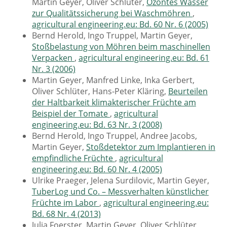
Martin Geyer, Oliver Schlüter,
Ozontes Wasser
zur Qualitätssicherung bei Waschmöhren
,
agricultural engineering.eu: Bd. 60 Nr. 6 (2005)
Bernd Herold, Ingo Truppel, Martin Geyer,
Stoßbelastung von Möhren beim maschinellen
Verpacken
,
agricultural engineering.eu: Bd. 61
Nr. 3 (2006)
Martin Geyer, Manfred Linke, Inka Gerbert,
Oliver Schlüter, Hans-Peter Kläring,
Beurteilen
der Haltbarkeit klimakterischer Früchte am
Beispiel der Tomate
,
agricultural
engineering.eu: Bd. 63 Nr. 3 (2008)
Bernd Herold, Ingo Truppel, Andree Jacobs,
Martin Geyer,
Stoßdetektor zum Implantieren in
empfindliche Früchte
,
agricultural
engineering.eu: Bd. 60 Nr. 4 (2005)
Ulrike Praeger, Jelena Surdilovic, Martin Geyer,
TuberLog und Co. – Messverhalten künstlicher
Früchte im Labor
,
agricultural engineering.eu:
Bd. 68 Nr. 4 (2013)
Julia Foerster, Martin Geyer, Oliver Schlüter,