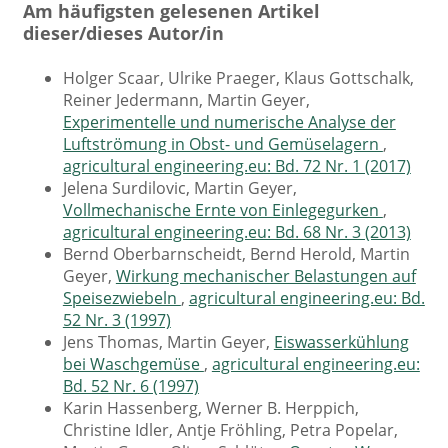
Am häufigsten gelesenen Artikel
dieser/dieses Autor/in
Holger Scaar, Ulrike Praeger, Klaus Gottschalk,
Reiner Jedermann, Martin Geyer,
Experimentelle und numerische Analyse der
Luftströmung in Obst- und Gemüselagern
,
agricultural engineering.eu: Bd. 72 Nr. 1 (2017)
Jelena Surdilovic, Martin Geyer,
Vollmechanische Ernte von Einlegegurken
,
agricultural engineering.eu: Bd. 68 Nr. 3 (2013)
Bernd Oberbarnscheidt, Bernd Herold, Martin
Geyer,
Wirkung mechanischer Belastungen auf
Speisezwiebeln
,
agricultural engineering.eu: Bd.
52 Nr. 3 (1997)
Jens Thomas, Martin Geyer,
Eiswasserkühlung
bei Waschgemüse
,
agricultural engineering.eu:
Bd. 52 Nr. 6 (1997)
Karin Hassenberg, Werner B. Herppich,
Christine Idler, Antje Fröhling, Petra Popelar,