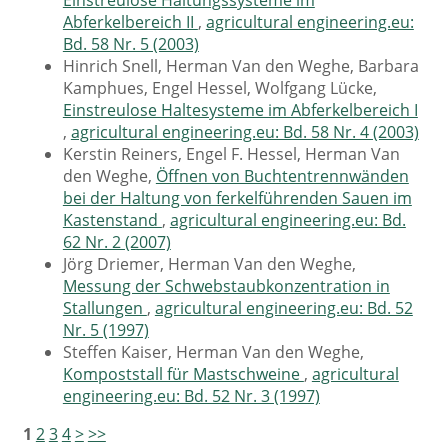
Einstreulose Haltungssysteme im
Abferkelbereich II
,
agricultural engineering.eu:
Bd. 58 Nr. 5 (2003)
Hinrich Snell, Herman Van den Weghe, Barbara
Kamphues, Engel Hessel, Wolfgang Lücke,
Einstreulose Haltesysteme im Abferkelbereich I
,
agricultural engineering.eu: Bd. 58 Nr. 4 (2003)
Kerstin Reiners, Engel F. Hessel, Herman Van
den Weghe,
Öffnen von Buchtentrennwänden
bei der Haltung von ferkelführenden Sauen im
Kastenstand
,
agricultural engineering.eu: Bd.
62 Nr. 2 (2007)
Jörg Driemer, Herman Van den Weghe,
Messung der Schwebstaubkonzentration in
Stallungen
,
agricultural engineering.eu: Bd. 52
Nr. 5 (1997)
Steffen Kaiser, Herman Van den Weghe,
Kompoststall für Mastschweine
,
agricultural
engineering.eu: Bd. 52 Nr. 3 (1997)
1
2
3
4
>
>>