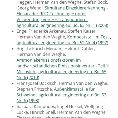
Hegger, Herman Van den Weghe, Stefan Böck,
Georg Wendl,
Simultane Einzeltiererkennung -
Einsatz der RFID-Technologie unter
Verwendung von HF-Transpondern
,
agricultural engineering.eu: Bd. 63 Nr. 1 (2008)
Engel Friederike Arkenau, Steffen Kaiser,
Herman Van den Weghe,
Kompoststall im Test
,
agricultural engineering.eu: Bd. 52 Nr. 4 (1997)
Brigitte Eurich-Menden, Helmut Döhler,
Herman Van den Weghe,
Ammoniakemissionsfaktoren im
landwirtschaftlichen Emissionsinventar - Teil 1:
Milchvieh
,
agricultural engineering.eu: Bd. 65
Nr. 6 (2010)
Franz-Josef Bockisch, Herman Van den Weghe,
Stephan Fritzsche,
Außenklimaställe für
Schweine
,
agricultural engineering.eu: Bd. 53
Nr. 6 (1998)
Barbara Kamphues, Engel Hessel, Wolfgang
Lücke, Hinrich Snell, Herman Van den Weghe,