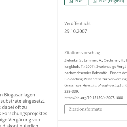
PDF
PDF (English)
Veröffentlicht
29.10.2007
Zitationsvorschlag
Zielonka, S., Lemmer, A., Oechsner, H., 
Jungbluth, T. (2007). Zweiphasige Verg
nachwachsender Rohstoffe - Einsatz de
Bioleaching-Verfahrens zur Verwertung
Grassilage.
Agricultural engineering.Eu
,
338–339.
en Biogasanlagen
https://doi.org/10.15150/lt.2007.1008
ubstrate eingesetzt.
 dabei oft zu
Zitationsformate
s Forschungsprojektes
einige Vergärung von
e diskontinuierlich