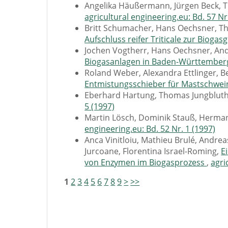
Angelika Häußermann, Jürgen Beck, 
agricultural engineering.eu: Bd. 57 Nr
Britt Schumacher, Hans Oechsner, T
Aufschluss reifer Triticale zur Biog
Jochen Vogtherr, Hans Oechsner, A
Biogasanlagen in Baden-Württembe
Roland Weber, Alexandra Ettlinger, B
Entmistungsschieber für Mastschwe
Eberhard Hartung, Thomas Jungblut
5 (1997)
Martin Lösch, Dominik Stauß, Herma
engineering.eu: Bd. 52 Nr. 1 (1997)
Anca Vinitloiu, Mathieu Brulé, Andr
Jurcoane, Florentina Israel-Roming,
E
von Enzymen im Biogasprozess
,
agri
1
2
3
4
5
6
7
8
9
>
>>