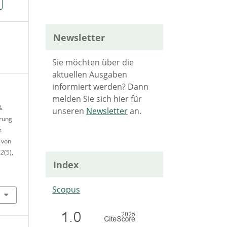
Newsletter
Sie möchten über die
aktuellen Ausgaben
informiert werden? Dann
melden Sie sich hier für
&
unseren
Newsletter
an.
ärung
s
 von
62
(5),
Index
Scopus