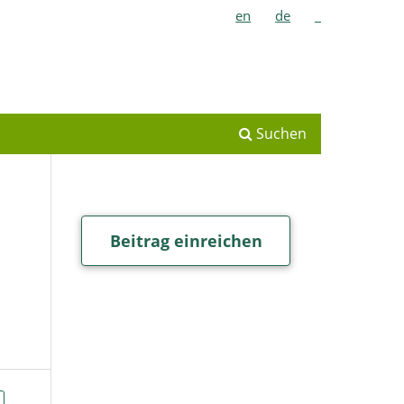
en
de
_
Suchen
Beitrag einreichen