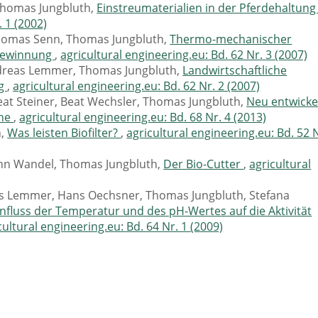
Thomas Jungbluth,
Einstreumaterialien in der Pferdehaltun
. 1 (2002)
homas Senn, Thomas Jungbluth,
Thermo-mechanischer
asgewinnung
,
agricultural engineering.eu: Bd. 62 Nr. 3 (2007)
ndreas Lemmer, Thomas Jungbluth,
Landwirtschaftliche
rg
,
agricultural engineering.eu: Bd. 62 Nr. 2 (2007)
eat Steiner, Beat Wechsler, Thomas Jungbluth,
Neu entwicke
ine
,
agricultural engineering.eu: Bd. 68 Nr. 4 (2013)
h,
Was leisten Biofilter?
,
agricultural engineering.eu: Bd. 52 
nn Wandel, Thomas Jungbluth,
Der Bio-Cutter
,
agricultural
eas Lemmer, Hans Oechsner, Thomas Jungbluth, Stefana
influss der Temperatur und des pH-Wertes auf die Aktivität
cultural engineering.eu: Bd. 64 Nr. 1 (2009)