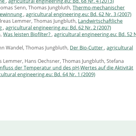
ine
,
agricultural engineering.eu: Bd. 68 Nr. 4 (2013)
homas Senn, Thomas Jungbluth,
Thermo-mechanischer
asgewinnung
,
agricultural engineering.eu: Bd. 62 Nr. 3 (2007)
ndreas Lemmer, Thomas Jungbluth,
Landwirtschaftliche
rg
,
agricultural engineering.eu: Bd. 62 Nr. 2 (2007)
h,
Was leisten Biofilter?
,
agricultural engineering.eu: Bd. 52 
nn Wandel, Thomas Jungbluth,
Der Bio-Cutter
,
agricultural
eas Lemmer, Hans Oechsner, Thomas Jungbluth, Stefana
influss der Temperatur und des pH-Wertes auf die Aktivität
cultural engineering.eu: Bd. 64 Nr. 1 (2009)