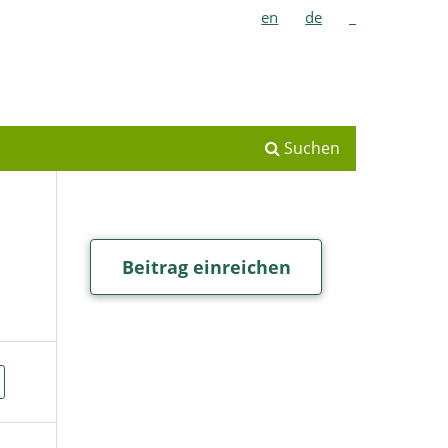
en
de
_
Suchen
Beitrag einreichen