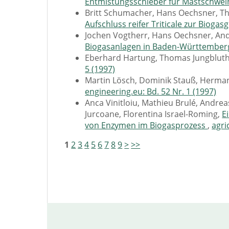
Entmistungsschieber für Mastschwe
Britt Schumacher, Hans Oechsner, T
Aufschluss reifer Triticale zur Biog
Jochen Vogtherr, Hans Oechsner, A
Biogasanlagen in Baden-Württembe
Eberhard Hartung, Thomas Jungblut
5 (1997)
Martin Lösch, Dominik Stauß, Herma
engineering.eu: Bd. 52 Nr. 1 (1997)
Anca Vinitloiu, Mathieu Brulé, Andr
Jurcoane, Florentina Israel-Roming,
E
von Enzymen im Biogasprozess
,
agri
1
2
3
4
5
6
7
8
9
>
>>