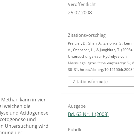
Veröffentlicht
25.02.2008
Zitationsvorschlag
Preißler, D., Shah, A., Zielonka, S., Lem
A., Oechsner, H., & Jungbluth, T. (2008).
Untersuchungen zur Hydrolyse von
Maissilage.
Agricultural engineering.Eu
,
30–31. https://doi.org/10.15150/lt.2008
Zitationsformate
 Methan kann in vier
Ausgabe
ei weichen die
lyse und Acidogenese
Bd. 63 Nr. 1 (2008)
Acetogenese und
ten Untersuchung wird
Rubrik
ennung der