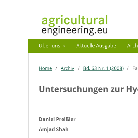
Über uns
Aktuelle Ausgabe
Arch
Home
/
Archiv
/
Bd. 63 Nr. 1 (2008)
/
Fa
Untersuchungen zur Hyd
Daniel Preißler
Amjad Shah