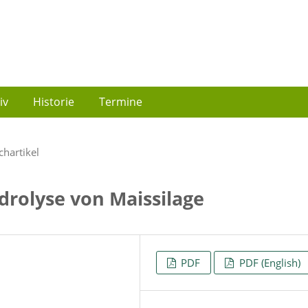
iv
Historie
Termine
chartikel
rolyse von Maissilage
PDF
PDF (English)