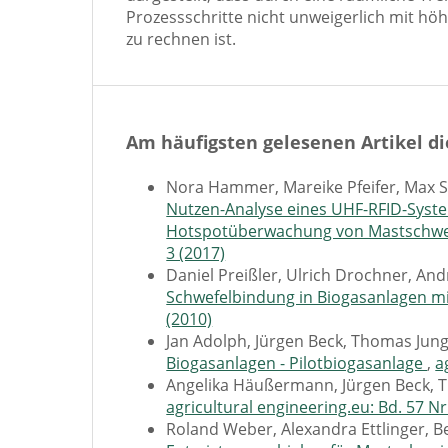
Prozessschritte nicht unweigerlich mit h
zu rechnen ist.
Am häufigsten gelesenen Artikel di
Nora Hammer, Mareike Pfeifer, Max St
Nutzen-Analyse eines UHF-RFID-Syst
Hotspotüberwachung von Mastschwe
3 (2017)
Daniel Preißler, Ulrich Drochner, A
Schwefelbindung in Biogasanlagen mi
(2010)
Jan Adolph, Jürgen Beck, Thomas Jun
Biogasanlagen - Pilotbiogasanlage
,
a
Angelika Häußermann, Jürgen Beck, 
agricultural engineering.eu: Bd. 57 Nr
Roland Weber, Alexandra Ettlinger, B