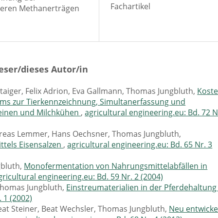
Fachartikel
öheren Methanerträgen
eser/dieses Autor/in
aiger, Felix Adrion, Eva Gallmann, Thomas Jungbluth,
Koste
ems zur Tierkennzeichnung, Simultanerfassung und
inen und Milchkühen
,
agricultural engineering.eu: Bd. 72 N
ndreas Lemmer, Hans Oechsner, Thomas Jungbluth,
ttels Eisensalzen
,
agricultural engineering.eu: Bd. 65 Nr. 3
gbluth,
Monofermentation von Nahrungsmittelabfällen in
gricultural engineering.eu: Bd. 59 Nr. 2 (2004)
Thomas Jungbluth,
Einstreumaterialien in der Pferdehaltun
. 1 (2002)
eat Steiner, Beat Wechsler, Thomas Jungbluth,
Neu entwicke