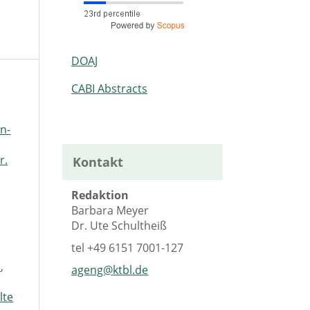
DOAJ
CABI Abstracts
n-
r.
Kontakt
Redaktion
Barbara Meyer
Dr. Ute Schultheiß
tel
+49 6151 7001-127
g
,
ageng@ktbl.de
lte