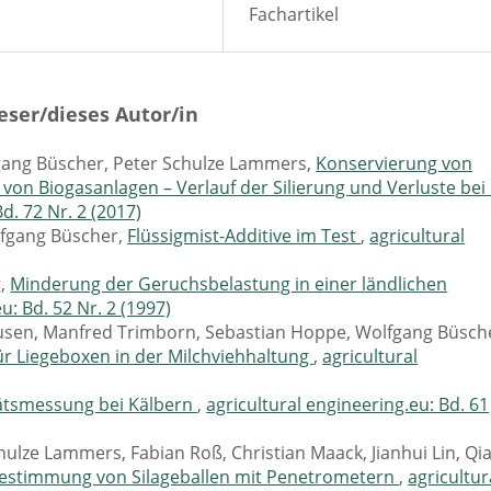
Fachartikel
eser/dieses Autor/in
fgang Büscher, Peter Schulze Lammers,
Konservierung von
on Biogasanlagen – Verlauf der Silierung und Verluste bei
d. 72 Nr. 2 (2017)
lfgang Büscher,
Flüssigmist-Additive im Test
,
agricultural
g,
Minderung der Geruchsbelastung in einer ländlichen
u: Bd. 52 Nr. 2 (1997)
ausen, Manfred Trimborn, Sebastian Hoppe, Wolfgang Büsch
ür Liegeboxen in der Milchviehhaltung
,
agricultural
tätsmessung bei Kälbern
,
agricultural engineering.eu: Bd. 61
hulze Lammers, Fabian Roß, Christian Maack, Jianhui Lin, Qi
bestimmung von Silageballen mit Penetrometern
,
agricultur