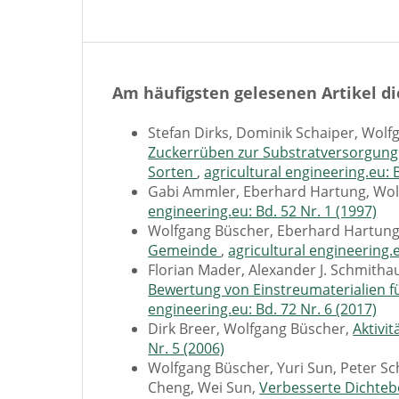
Am häufigsten gelesenen Artikel di
Stefan Dirks, Dominik Schaiper, Wol
Zuckerrüben zur Substratversorgung v
Sorten
,
agricultural engineering.eu: B
Gabi Ammler, Eberhard Hartung, Wo
engineering.eu: Bd. 52 Nr. 1 (1997)
Wolfgang Büscher, Eberhard Hartun
Gemeinde
,
agricultural engineering.e
Florian Mader, Alexander J. Schmith
Bewertung von Einstreumaterialien f
engineering.eu: Bd. 72 Nr. 6 (2017)
Dirk Breer, Wolfgang Büscher,
Aktivi
Nr. 5 (2006)
Wolfgang Büscher, Yuri Sun, Peter Sc
Cheng, Wei Sun,
Verbesserte Dichte