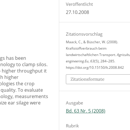
Veröffentlicht
27.10.2008
Zitationsvorschlag
Maack, C., & Büscher, W. (2008).
Kraftstoffverbrauch beim
landwirtschaftlichen Transport.
Agricult
ags has been
engineering.Eu
,
63
(5), 284–285.
nology to clamp silos.
https://doi.org/10.15150/lt.2008.842
 higher throughput it
th higher
Zitationsformate
ologies the crop
quality. To evaluate
hnology, measurements
ize ear silage were
Ausgabe
Bd. 63 Nr. 5 (2008)
Rubrik