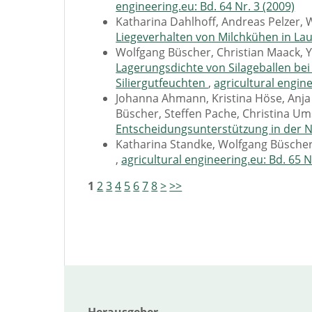
engineering.eu: Bd. 64 Nr. 3 (2009)
Katharina Dahlhoff, Andreas Pelzer,
Liegeverhalten von Milchkühen in Lau
Wolfgang Büscher, Christian Maack, Yu
Lagerungsdichte von Silageballen be
Siliergutfeuchten
,
agricultural engine
Johanna Ahmann, Kristina Höse, Anja
Büscher, Steffen Pache, Christina Um
Entscheidungsunterstützung in der N
Katharina Standke, Wolfgang Büsche
,
agricultural engineering.eu: Bd. 65 N
1
2
3
4
5
6
7
8
>
>>
Herausgeber