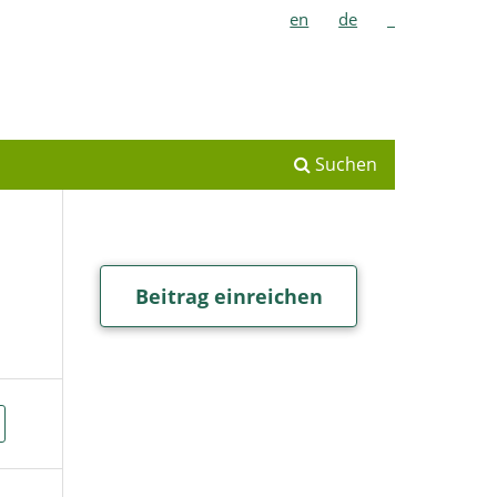
en
de
_
Suchen
Beitrag einreichen
t