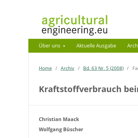
Über uns
Aktuelle Ausgabe
Arch
Home
/
Archiv
/
Bd. 63 Nr. 5 (2008)
/
Fa
Kraftstoffverbrauch be
Christian Maack
Wolfgang Büscher