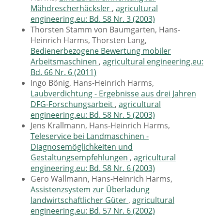
Mähdrescherhäcksler
,
agricultural
engineering.eu: Bd. 58 Nr. 3 (2003)
Thorsten Stamm von Baumgarten, Hans-
Heinrich Harms, Thorsten Lang,
Bedienerbezogene Bewertung mobiler
Arbeitsmaschinen
,
agricultural engineering.eu:
Bd. 66 Nr. 6 (2011)
Ingo Bönig, Hans-Heinrich Harms,
Laubverdichtung - Ergebnisse aus drei Jahren
DFG-Forschungsarbeit
,
agricultural
engineering.eu: Bd. 58 Nr. 5 (2003)
Jens Krallmann, Hans-Heinrich Harms,
Teleservice bei Landmaschinen -
Diagnosemöglichkeiten und
Gestaltungsempfehlungen
,
agricultural
engineering.eu: Bd. 58 Nr. 6 (2003)
Gero Wallmann, Hans-Heinrich Harms,
Assistenzsystem zur Überladung
landwirtschaftlicher Güter
,
agricultural
engineering.eu: Bd. 57 Nr. 6 (2002)