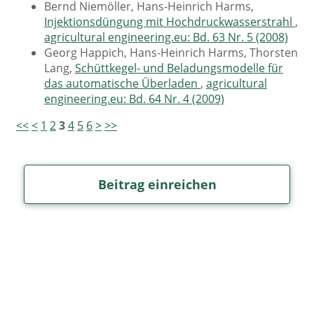
Bernd Niemöller, Hans-Heinrich Harms,
Injektionsdüngung mit Hochdruckwasserstrahl
,
agricultural engineering.eu: Bd. 63 Nr. 5 (2008)
Georg Happich, Hans-Heinrich Harms, Thorsten
Lang,
Schüttkegel- und Beladungsmodelle für
das automatische Überladen
,
agricultural
engineering.eu: Bd. 64 Nr. 4 (2009)
<<
<
1
2
3
4
5
6
>
>>
Beitrag einreichen