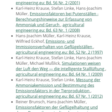
engineering.eu: Bd. 56 Nr. 2 (2001)
Karl-Heinz Krause, Stefan Linke, Hans-Joachim
Müller,
Emissionsfaktoren bei Putenställen -
Berechnungshinweise zur Erfassung von
Ammoniak und Geruch
,
agricultural
engineering.eu: Bd. 63 Nr. 1 (2008)
Hans-Joachim Müller, Karl-Heinz Krause,
Wilfried Eckhof,
Emissions- und
Immissionsverhalten von Geflügelställen
,
agricultural engineering.eu: Bd. 52 Nr. 2 (1997)
Karl-Heinz Krause, Stefan Linke, Hans-Joachim
Müller, Michael Mußlick,
Simulationen weisen
der Luft den Weg — die intelligente Stalllüftung
,
agricultural engineering.eu: Bd. 64 Nr. 1 (2009)
Karl-Heinz Krause, Stefan Linke,
Messung der
Ammoniakemission und Bestimmung des
Emissionsfaktors in der Tierproduktion
,
agricultural engineering.eu: Bd. 67 Nr. 1 (2012)
Reiner Brunsch, Hans-Joachim Müller,
Emissionsfaktoren der Geflügelhaltung und