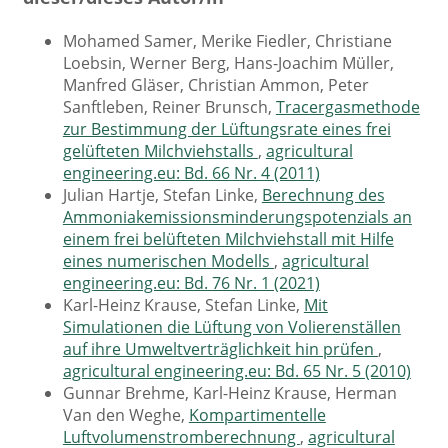
Mohamed Samer, Merike Fiedler, Christiane
Loebsin, Werner Berg, Hans-Joachim Müller,
Manfred Gläser, Christian Ammon, Peter
Sanftleben, Reiner Brunsch,
Tracergasmethode
zur Bestimmung der Lüftungsrate eines frei
gelüfteten Milchviehstalls
,
agricultural
engineering.eu: Bd. 66 Nr. 4 (2011)
Julian Hartje, Stefan Linke,
Berechnung des
Ammoniakemissionsminderungspotenzials an
einem frei belüfteten Milchviehstall mit Hilfe
eines numerischen Modells
,
agricultural
engineering.eu: Bd. 76 Nr. 1 (2021)
Karl-Heinz Krause, Stefan Linke,
Mit
Simulationen die Lüftung von Volierenställen
auf ihre Umweltverträglichkeit hin prüfen
,
agricultural engineering.eu: Bd. 65 Nr. 5 (2010)
Gunnar Brehme, Karl-Heinz Krause, Herman
Van den Weghe,
Kompartimentelle
Luftvolumenstromberechnung
,
agricultural