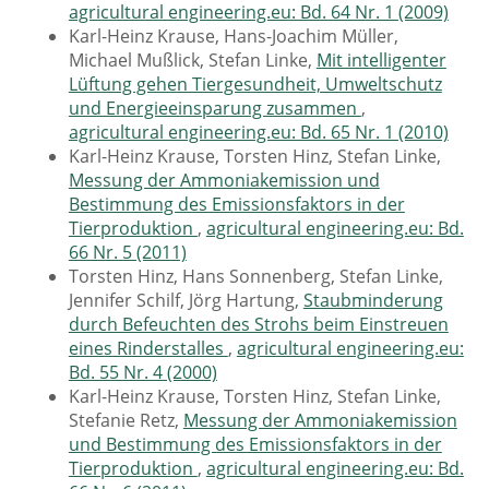
agricultural engineering.eu: Bd. 64 Nr. 1 (2009)
Karl-Heinz Krause, Hans-Joachim Müller,
Michael Mußlick, Stefan Linke,
Mit intelligenter
Lüftung gehen Tiergesundheit, Umweltschutz
und Energieeinsparung zusammen
,
agricultural engineering.eu: Bd. 65 Nr. 1 (2010)
Karl-Heinz Krause, Torsten Hinz, Stefan Linke,
Messung der Ammoniakemission und
Bestimmung des Emissionsfaktors in der
Tierproduktion
,
agricultural engineering.eu: Bd.
66 Nr. 5 (2011)
Torsten Hinz, Hans Sonnenberg, Stefan Linke,
Jennifer Schilf, Jörg Hartung,
Staubminderung
durch Befeuchten des Strohs beim Einstreuen
eines Rinderstalles
,
agricultural engineering.eu:
Bd. 55 Nr. 4 (2000)
Karl-Heinz Krause, Torsten Hinz, Stefan Linke,
Stefanie Retz,
Messung der Ammoniakemission
und Bestimmung des Emissionsfaktors in der
Tierproduktion
,
agricultural engineering.eu: Bd.