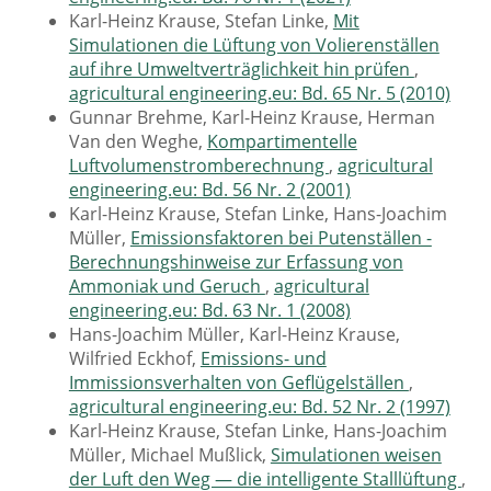
Karl-Heinz Krause, Stefan Linke,
Mit
Simulationen die Lüftung von Volierenställen
auf ihre Umweltverträglichkeit hin prüfen
,
agricultural engineering.eu: Bd. 65 Nr. 5 (2010)
Gunnar Brehme, Karl-Heinz Krause, Herman
Van den Weghe,
Kompartimentelle
Luftvolumenstromberechnung
,
agricultural
engineering.eu: Bd. 56 Nr. 2 (2001)
Karl-Heinz Krause, Stefan Linke, Hans-Joachim
Müller,
Emissionsfaktoren bei Putenställen -
Berechnungshinweise zur Erfassung von
Ammoniak und Geruch
,
agricultural
engineering.eu: Bd. 63 Nr. 1 (2008)
Hans-Joachim Müller, Karl-Heinz Krause,
Wilfried Eckhof,
Emissions- und
Immissionsverhalten von Geflügelställen
,
agricultural engineering.eu: Bd. 52 Nr. 2 (1997)
Karl-Heinz Krause, Stefan Linke, Hans-Joachim
Müller, Michael Mußlick,
Simulationen weisen
der Luft den Weg — die intelligente Stalllüftung
,