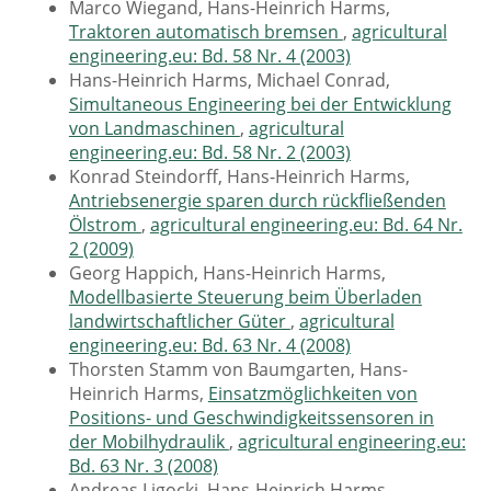
Marco Wiegand, Hans-Heinrich Harms,
Traktoren automatisch bremsen
,
agricultural
engineering.eu: Bd. 58 Nr. 4 (2003)
Hans-Heinrich Harms, Michael Conrad,
Simultaneous Engineering bei der Entwicklung
von Landmaschinen
,
agricultural
engineering.eu: Bd. 58 Nr. 2 (2003)
Konrad Steindorff, Hans-Heinrich Harms,
Antriebsenergie sparen durch rückfließenden
Ölstrom
,
agricultural engineering.eu: Bd. 64 Nr.
2 (2009)
Georg Happich, Hans-Heinrich Harms,
Modellbasierte Steuerung beim Überladen
landwirtschaftlicher Güter
,
agricultural
engineering.eu: Bd. 63 Nr. 4 (2008)
Thorsten Stamm von Baumgarten, Hans-
Heinrich Harms,
Einsatzmöglichkeiten von
Positions- und Geschwindigkeitssensoren in
der Mobilhydraulik
,
agricultural engineering.eu:
Bd. 63 Nr. 3 (2008)
Andreas Ligocki, Hans-Heinrich Harms,