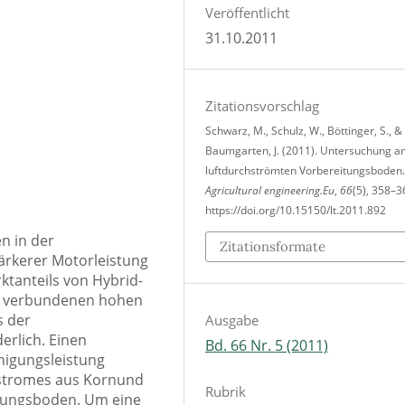
Veröffentlicht
31.10.2011
Zitationsvorschlag
Schwarz, M., Schulz, W., Böttinger, S., &
Baumgarten, J. (2011). Untersuchung a
luftdurchströmten Vorbereitungsboden.
Agricultural engineering.Eu
,
66
(5), 358–3
https://doi.org/10.15150/lt.2011.892
n in der
Zitationsformate
rkerer Motorleistung
tanteils von Hybrid-
t verbundenen hohen
s der
Ausgabe
erlich. Einen
Bd. 66 Nr. 5 (2011)
nigungsleistung
tstromes aus Kornund
Rubrik
tungsboden. Um eine