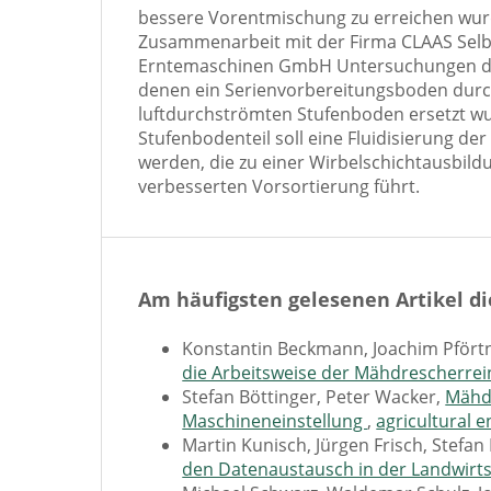
bessere Vorentmischung zu erreichen wur
Zusammenarbeit mit der Firma CLAAS Sel
Erntemaschinen GmbH Untersuchungen du
denen ein Serienvorbereitungsboden durch
luftdurchströmten Stufenboden ersetzt wu
Stufenbodenteil soll eine Fluidisierung der
werden, die zu einer Wirbelschichtausbild
verbesserten Vorsortierung führt.
Am häufigsten gelesenen Artikel di
Konstantin Beckmann, Joachim Pförtn
die Arbeitsweise der Mähdrescherre
Stefan Böttinger, Peter Wacker,
Mähdr
Maschineneinstellung
,
agricultural e
Martin Kunisch, Jürgen Frisch, Stefan
den Datenaustausch in der Landwirt