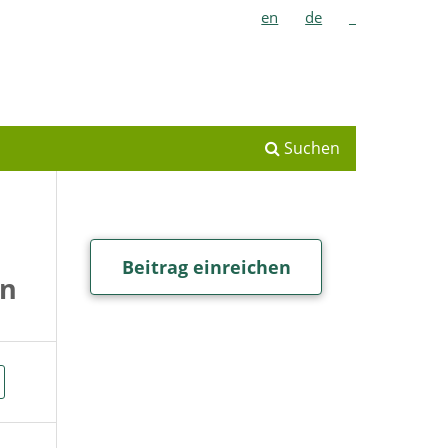
en
de
_
Suchen
Beitrag einreichen
en