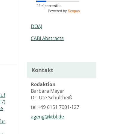
DOAJ
CABI Abstracts
Kontakt
Redaktion
Barbara Meyer
auf
Dr. Ute Schultheiß
17)
tel
+49 6151 7001-127
ie
ageng@ktbl.de
für