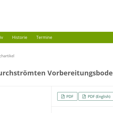
iv
Historie
Termine
chartikel
urchströmten Vorbereitungsbod
PDF
PDF (English)