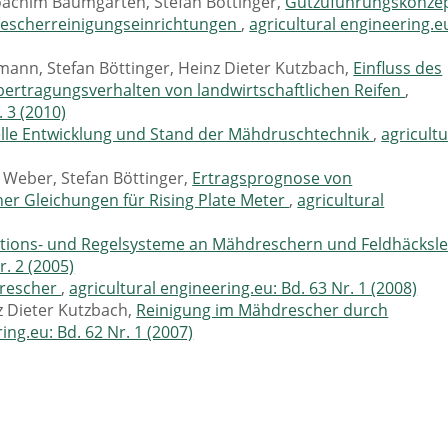
oachim Baumgarten, Stefan Böttinger,
Gutzuführungskonze
escherreinigungseinrichtungen
,
agricultural engineering.e
mann, Stefan Böttinger, Heinz Dieter Kutzbach,
Einfluss des
bertragungsverhalten von landwirtschaftlichen Reifen
,
. 3 (2010)
lle Entwicklung und Stand der Mähdruschtechnik
,
agricultu
 Weber, Stefan Böttinger,
Ertragsprognose von
er Gleichungen für Rising Plate Meter
,
agricultural
tions- und Regelsysteme an Mähdreschern und Feldhäcksl
r. 2 (2005)
drescher
,
agricultural engineering.eu: Bd. 63 Nr. 1 (2008)
z Dieter Kutzbach,
Reinigung im Mähdrescher durch
ing.eu: Bd. 62 Nr. 1 (2007)