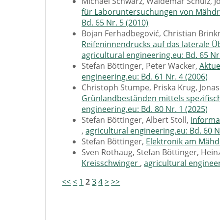
Michael Schwarz, Waldemar Schulz, J
für Laboruntersuchungen von Mähdr
Bd. 65 Nr. 5 (2010)
Bojan Ferhadbegović, Christian Brink
Reifeninnendrucks auf das laterale Ü
agricultural engineering.eu: Bd. 65 Nr
Stefan Böttinger, Peter Wacker,
Aktue
engineering.eu: Bd. 61 Nr. 4 (2006)
Christoph Stumpe, Priska Krug, Jonas
Grünlandbeständen mittels spezifisch
engineering.eu: Bd. 80 Nr. 1 (2025)
Stefan Böttinger, Albert Stoll,
Informa
,
agricultural engineering.eu: Bd. 60 N
Stefan Böttinger,
Elektronik am Mäh
Sven Rothaug, Stefan Böttinger, Hein
Kreisschwinger
,
agricultural engineer
<<
<
1
2
3
4
>
>>