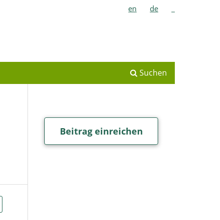
en
de
_
Suchen
Beitrag einreichen