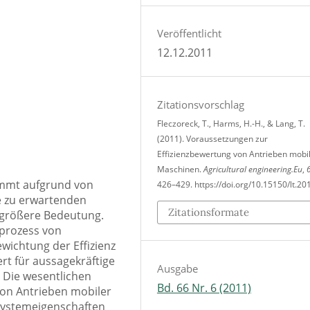
Veröffentlicht
12.12.2011
Zitationsvorschlag
Fleczoreck, T., Harms, H.-H., & Lang, T.
(2011). Voraussetzungen zur
Effizienzbewertung von Antrieben mobi
Maschinen.
Agricultural engineering.Eu
,
ommt aufgrund von
426–429. https://doi.org/10.15150/lt.20
ie zu erwartenden
Zitationsformate
 größere Bedeutung.
sprozess von
wichtung der Effizienz
rt für aussagekräftige
Ausgabe
. Die wesentlichen
Bd. 66 Nr. 6 (2011)
von Antrieben mobiler
systemeigenschaften