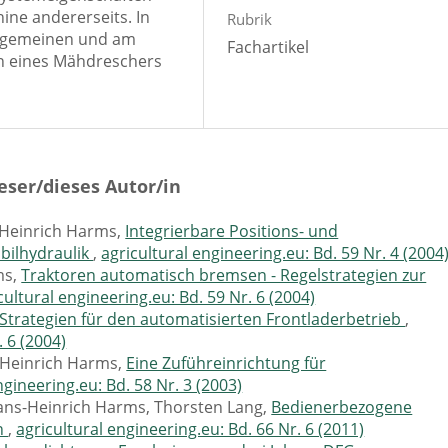
hine andererseits. In
Rubrik
llgemeinen und am
Fachartikel
en eines Mähdreschers
eser/dieses Autor/in
-Heinrich Harms,
Integrierbare Positions- und
bilhydraulik
,
agricultural engineering.eu: Bd. 59 Nr. 4 (2004
ms,
Traktoren automatisch bremsen - Regelstrategien zur
cultural engineering.eu: Bd. 59 Nr. 6 (2004)
Strategien für den automatisierten Frontladerbetrieb
,
. 6 (2004)
-Heinrich Harms,
Eine Zuführeinrichtung für
ngineering.eu: Bd. 58 Nr. 3 (2003)
ns-Heinrich Harms, Thorsten Lang,
Bedienerbezogene
n
,
agricultural engineering.eu: Bd. 66 Nr. 6 (2011)