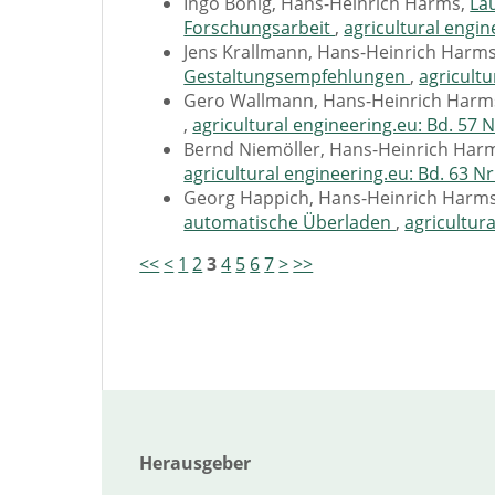
Ingo Bönig, Hans-Heinrich Harms,
La
Forschungsarbeit
,
agricultural engin
Jens Krallmann, Hans-Heinrich Harm
Gestaltungsempfehlungen
,
agricultu
Gero Wallmann, Hans-Heinrich Harm
,
agricultural engineering.eu: Bd. 57 N
Bernd Niemöller, Hans-Heinrich Har
agricultural engineering.eu: Bd. 63 Nr
Georg Happich, Hans-Heinrich Harms
automatische Überladen
,
agricultura
<<
<
1
2
3
4
5
6
7
>
>>
Herausgeber