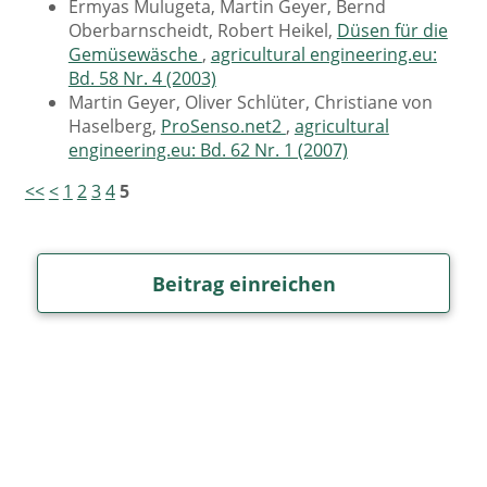
Ermyas Mulugeta, Martin Geyer, Bernd
Oberbarnscheidt, Robert Heikel,
Düsen für die
Gemüsewäsche
,
agricultural engineering.eu:
Bd. 58 Nr. 4 (2003)
Martin Geyer, Oliver Schlüter, Christiane von
Haselberg,
ProSenso.net2
,
agricultural
engineering.eu: Bd. 62 Nr. 1 (2007)
<<
<
1
2
3
4
5
Beitrag einreichen