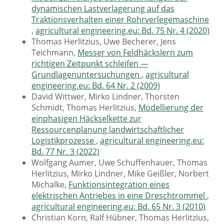
dynamischen Lastverlagerung auf das
Traktionsverhalten einer Rohrverlegemaschine
,
agricultural engineering.eu: Bd. 75 Nr. 4 (2020)
Thomas Herlitzius, Uwe Becherer, Jens
Teichmann,
Messer von Feldhäckslern zum
richtigen Zeitpunkt schleifen —
Grundlagenuntersuchungen
,
agricultural
engineering.eu: Bd. 64 Nr. 2 (2009)
David Wittwer, Mirko Lindner, Thorsten
Schmidt, Thomas Herlitzius,
Modellierung der
einphasigen Häckselkette zur
Ressourcenplanung landwirtschaftlicher
Logistikprozesse
,
agricultural engineering.eu:
Bd. 77 Nr. 3 (2022)
Wolfgang Aumer, Uwe Schuffenhauer, Thomas
Herlitzius, Mirko Lindner, Mike Geißler, Norbert
Michalke,
Funktionsintegration eines
elektrischen Antriebes in eine Dreschtrommel
,
agricultural engineering.eu: Bd. 65 Nr. 3 (2010)
Christian Korn, Ralf Hübner, Thomas Herlitzius,