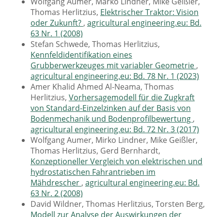
Wolfgang Aumer, Marko Lindner, Mike Geißler,
Thomas Herlitzius,
Elektrischer Traktor: Vision
oder Zukunft?
,
agricultural engineering.eu: Bd.
63 Nr. 1 (2008)
Stefan Schwede, Thomas Herlitzius,
Kennfeldidentifikation eines
Grubberwerkzeuges mit variabler Geometrie
,
agricultural engineering.eu: Bd. 78 Nr. 1 (2023)
Amer Khalid Ahmed Al-Neama, Thomas
Herlitzius,
Vorhersagemodell für die Zugkraft
von Standard-Einzelzinken auf der Basis von
Bodenmechanik und Bodenprofilbewertung
,
agricultural engineering.eu: Bd. 72 Nr. 3 (2017)
Wolfgang Aumer, Mirko Lindner, Mike Geißler,
Thomas Herlitzius, Gerd Bernhardt,
Konzeptioneller Vergleich von elektrischen und
hydrostatischen Fahrantrieben im
Mähdrescher
,
agricultural engineering.eu: Bd.
63 Nr. 2 (2008)
David Wildner, Thomas Herlitzius, Torsten Berg,
Modell zur Analyse der Auswirkungen der